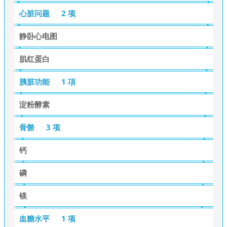
心脏问题
2 项
静卧心电图
肌红蛋白
胰脏功能
1 項
淀粉酵素
骨骼
3 项
钙
磷
镁
血糖水平
1 项