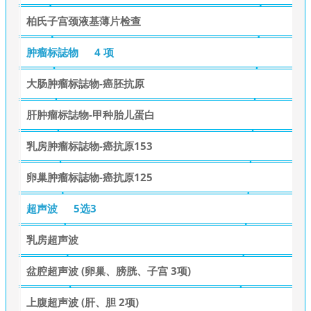
柏氏子宫颈液基薄片检查
肿瘤标誌物
4 项
大肠肿瘤标誌物-癌胚抗原
肝肿瘤标誌物-甲种胎儿蛋白
乳房肿瘤标誌物-癌抗原153
卵巢肿瘤标誌物-癌抗原125
超声波
5选3
乳房超声波
盆腔超声波 (卵巢、膀胱、子宫 3项)
上腹超声波 (肝、胆 2项)