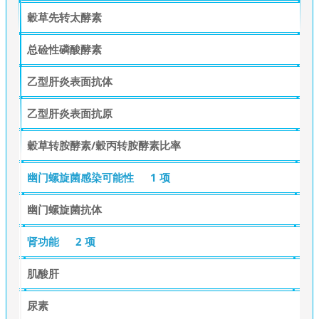
穀草先转太酵素
总硷性磷酸酵素
乙型肝炎表面抗体
乙型肝炎表面抗原
穀草转胺酵素/穀丙转胺酵素比率
幽门螺旋菌感染可能性
1 项
幽门螺旋菌抗体
肾功能
2 项
肌酸肝
尿素