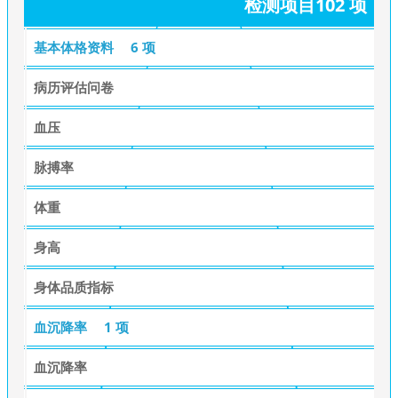
检测项目102 项
基本体格资料
6 项
病历评估问卷
血压
脉搏率
体重
身高
身体品质指标
血沉降率
1 项
血沉降率