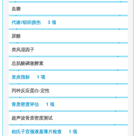
血糖
代谢/组织损伤
3 项
尿酸
类风湿因子
总肌酸磷激酵素
发炎指标
1 项
丙种反应蛋白-定性
骨质密度评估
1 项
超声波骨质密度测试
柏氏子宫颈液基薄片检查
1 项