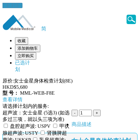
健康錦囊
简
收藏
添加购物车
立即购买
已选计
划
原价:女士金星身体检查计划(8E)
HKD$5,680
型 号：
MML-WEB-F8E
查看详情
请选择计划内的服务:
超声波：女士金星 (5选3) (如选
多过三项，就以头三项为准)
商品描述
盘腔超声波: USPV
甲状
腺超声波: USTY
肾胰脾超
声波: USKSP
乳房超声波: