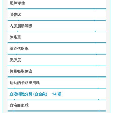
肥胖评估
腰臀比
内脏脂肪等级
除脂重
基础代谢率
肥胖度
热量摄取建议
运动的卡路里消耗
血液细胞分析 (血全象)
14 项
血液白血球