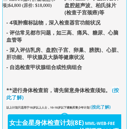
盘腔超声波、柏氏抹片
项)$4,800 (原价: $18,000)
(检查子宫颈癌)等
- 4项肿瘤标誌物，深入检查器官功能状况
- 评估常见都市问题，如三高、痛风、糖尿、心脑
血管等
- 深入评估乳房、盘腔(子宫、卵巢、膀胱)、心脏、
肝功能、甲状腺及大肠等健康状况
- 自选检查甲状腺组合或性病组合
**进行身体检查前，请先留意身体检查须知
。
(按
此了解)
(按此了解)
以上计划只适用于18岁以上人士，10-18岁以下请购买青少年计划
女士金星身体检查计划(8E)
MML-WEB-F8E