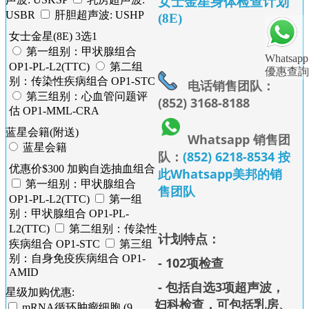
女士金星身体检查计划
USBR
肝胆超声波: USHP
(8E)
女士金星(8E) 3选1
第一组别：甲状腺组合
Whatsapp
OP1-PL-L2(TTC)
第二组
優惠查詢
别：传染性疾病组合 OP1-STC
电话销售团队：
第三组别：心血管问题评
(852) 3168-8188
估 OP1-MML-CRA
蓝星会籍(附送)
Whatsapp 销售团
蓝星会籍
队：
(852) 6218-8534 按
优惠价$300 加购自选抽血组合
此Whatsapp美邦的销
第一组别：甲状腺组合
售团队
OP1-PL-L2(TTC)
第一组
别：甲状腺组合 OP1-PL-
L2(TTC)
第二组别：传染性
计划特点：
疾病组合 OP1-STC
第三组
别：自身免疫疾病组合 OP1-
- 102项检查
AMID
- 包括自选3项超声波，
星级加购优惠:
妇科检查，可包括乳房、
mRNA循环肿瘤细胞 (9