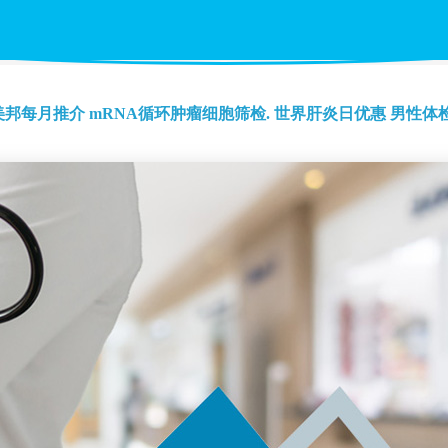
美邦每月推介
mRNA循环肿瘤细胞筛检.
世界肝炎日优惠
男性体