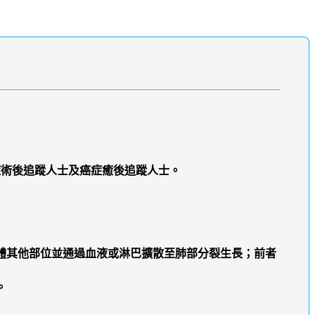
症術後追蹤人士及癌症癒後追蹤人士。
發在身體其他部位並通過血液或淋巴擴散至肺部分裂生長；前者
。