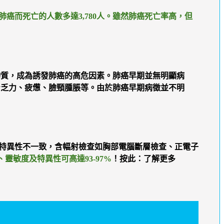
年因肺癌而死亡的人數多達3,780人。雖然肺癌死亡率高，但
物質，成為誘發肺癌的高危因素。肺癌早期並無明顯病
身乏力、疲憊、臉頸腫脹等。由於肺癌早期病徵並不明
特異性不一致，含幅射檢查如胸部電腦斷層檢查、正電子
靈敏度及特異性可高達93-97%
！按此：了解更多