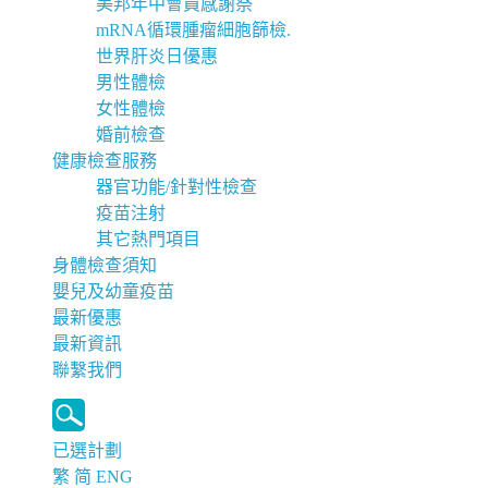
美邦年中會員感謝祭
mRNA循環腫瘤細胞篩檢.
世界肝炎日優惠
男性體檢
女性體檢
婚前檢查
健康檢查服務
器官功能/針對性檢查
疫苗注射
其它熱門項目
身體檢查須知
嬰兒及幼童疫苗
最新優惠
最新資訊
聯繫我們
已選計劃
繁
简
ENG