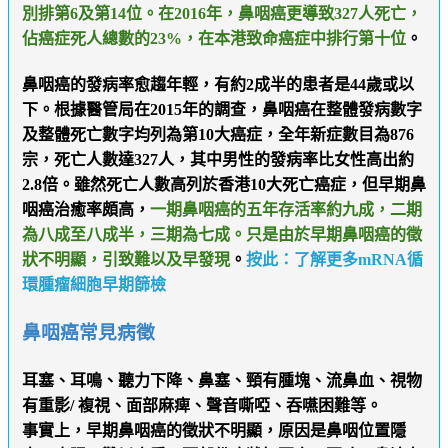
別排第6及第14位。在2016年，鼻咽癌更導致327人死亡，
佔癌症死人總數的23%，在本港致命癌症中排行第十位
。
鼻咽癌的發病率愈趨年輕，有約2成半的患者是44歲或以
下。根據醫管局在2015年的調查，鼻咽癌在整體發病數字
及整體死亡數字均列為第10大癌症，全年新症數目為876
宗，死亡人數達327人，其中男性的發病率比女性高出約
2.8倍。雖然死亡人數高列於香港10大死亡癌症，但早期鼻
咽癌治癒率頗高，
一期鼻咽癌的五年存活率約九成，二期
為八成至八成半，三期為七成。只是由於早期鼻咽癌的徵
狀不明顯，引致難以及早發現
。
按此：了解更多mRNA循
環腫瘤細胞早期篩檢
鼻咽癌常見病徵
耳塞、耳鳴、聽力下降、鼻塞、頸有腫塊、流鼻血、視物
有重影/ 複視、面部麻痺、聲音嘶啞、吞嚥困難等。
事實上，早期鼻咽癌的徵狀不明顯，原因是鼻咽位置隱