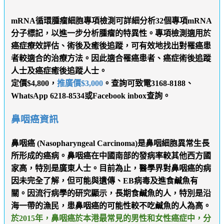
mRNA循環腫瘤細胞專項檢測可詳細分析32個專項mRNA
分子標記，以進一步分析腫瘤的特異性。專項檢測適用於
癌症療效評估、術後及癒後追蹤，可有效地找出對罹癌患
者較適合的治療方法。因此適合罹癌患者、癌症術後追蹤
人士及癌症癒後追蹤人士。
定價$4,800，
推廣價$3,000
。查詢可致電3168-8188、
WhatsApp 6218-8534或Facebook inbox查詢。
鼻咽癌資訊
鼻咽癌 (Nasopharyngeal Carcinoma)是鼻咽細胞異常生長
所形成的癌病。鼻咽癌在中國南部的發病率較其他西方國
家高，特別是廣東人士。目前為止，醫學界對鼻咽癌的病
因未完全了解，但可能與遺傳、EB病毒及進食鹹魚有
關。因流行病學的研究顯示，長期食鹹魚的人，特別是沿
海一帶的漁民，患鼻咽癌的可能性較不吃鹹魚的人為高。
於2015年，鼻咽癌於本港最常見的男性和女性癌症中，分