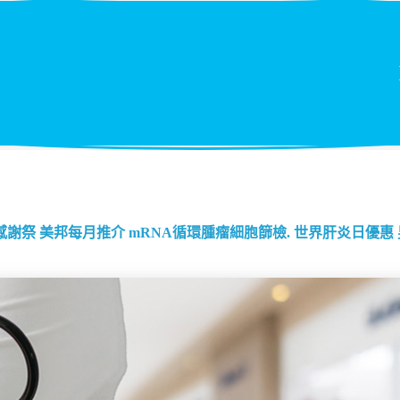
感謝祭
美邦每月推介
mRNA循環腫瘤細胞篩檢.
世界肝炎日優惠