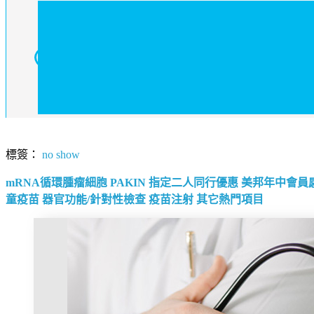
標簽：
no show
mRNA循環腫瘤細胞
PAKIN
指定二人同行優惠
美邦年中會員
童疫苗
器官功能/針對性檢查
疫苗注射
其它熱門項目