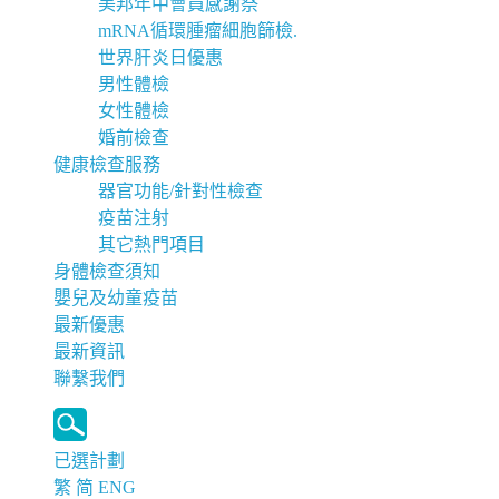
美邦年中會員感謝祭
mRNA循環腫瘤細胞篩檢.
世界肝炎日優惠
男性體檢
女性體檢
婚前檢查
健康檢查服務
器官功能/針對性檢查
疫苗注射
其它熱門項目
身體檢查須知
嬰兒及幼童疫苗
最新優惠
最新資訊
聯繫我們
已選計劃
繁
简
ENG