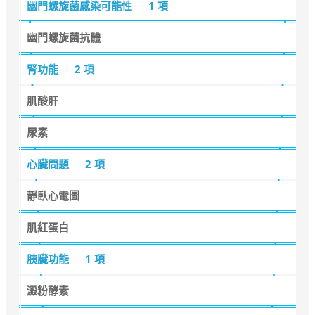
幽門螺旋菌感染可能性
1 項
幽門螺旋菌抗體
腎功能
2 項
肌酸肝
尿素
心臟問題
2 項
靜臥心電圖
肌紅蛋白
胰臟功能
1 項
澱粉酵素