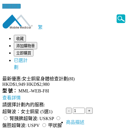
健康錦囊
繁
收藏
添加購物車
立即購買
已選計
劃
最新優惠:女士銅星身體檢查計劃(8I)
HKD$1,949
HKD$2,980
型 號：
MML-WEB-F8I
查看詳情
請選擇計劃內的服務:
超聲波：女士銅星 (5選1)
腎胰脾超聲波: USKSP
商品描述
盤腔超聲波: USPV
甲狀腺