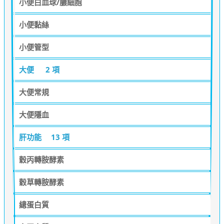
小便白血球/膿細胞
小便黏絲
小便管型
大便
2 項
大便常規
大便隱血
肝功能
13 項
穀丙轉胺酵素
穀草轉胺酵素
總蛋白質