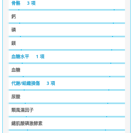
骨骼
3 項
鈣
磷
鎂
血糖水平
1 項
血糖
代謝/組織損傷
3 項
尿酸
類風濕因子
總肌酸磷激酵素