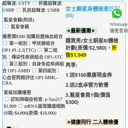
超聲波: USTY
肝膽超聲波:
女士銅星身體檢查計劃
USHP
乳房超聲波: USBR
(8I)
藍星會籍(附送)
Whatsapp
藍星會籍
⭐最新優惠⭐
優惠查詢
優惠價$300 加購自選抽血組合
購買男/女士銅星8I體檢
第一組別：甲狀腺組合
計劃(原價:$2,980)，
折
OP1-PL-L2(TTC)
第二組
後$1,949
別：傳染性疾病組合 OP1-STC
再享:
第三組別：自身免疫疾病組
合 OP1-AMID
第四組別：
1.送$100惠康現金券
心血管問題評估 OP1-MML-
CRA
2.送2盒卓營方軟膏
星級加購優惠
3.藍星會員1個(價值
認知障礙症檢查: p-Tau217
$300)
$1,900
mRNA循環腫瘤細胞
(9項) $4,800(原價: $18,000)
⭐健康同行 二人體檢優