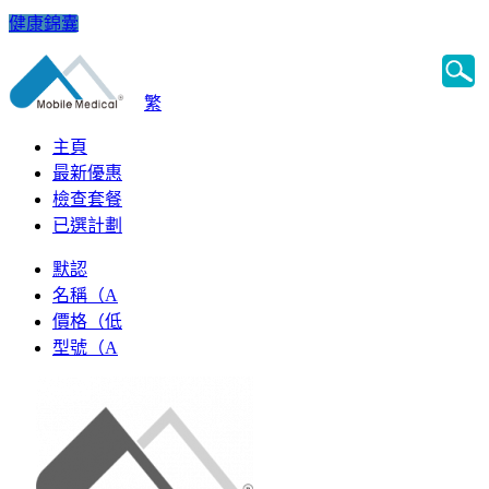
健康錦囊
繁
主頁
最新優惠
檢查套餐
已選計劃
默認
名稱（A
價格（低
型號（A