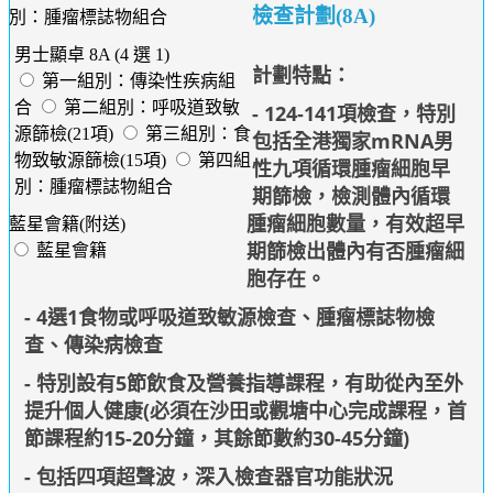
檢查計劃(8A)
別：腫瘤標誌物組合
男士顯卓 8A (4 選 1)
計劃特點：
第一組別：傳染性疾病組
合
第二組別：呼吸道致敏
- 124-141項檢查，特別
源篩檢(21項)
第三組別：食
包括全港獨家mRNA男
物致敏源篩檢(15項)
第四組
性九項循環腫瘤細胞早
別：腫瘤標誌物組合
期篩檢，檢測體內循環
腫瘤細胞數量，有效超早
藍星會籍(附送)
期篩檢出體內有否腫瘤細
藍星會籍
胞存在。
- 4選1食物或呼吸道致敏源檢查、腫瘤標誌物檢
查、傳染病檢查
- 特別設有5節飲食及營養指導課程，有助從內至外
提升個人健康(必須在沙田或觀塘中心完成課程，首
節課程約15-20分鐘，其餘節數約30-45分鐘)
- 包括四項超聲波，深入檢查器官功能狀況