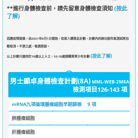
**進行身體檢查前，請先留意身體檢查須知
(按此
了解)
因應疫情發展，由2021年6月1日開始，如客人購買此計劃，計劃內的肺功能吹氣測試將自
動取消。不便之處，敬請原諒。
(按此了解)
以上計劃只適用於18歲以上人士，10-18歲請購買青少年計劃
男士顯卓身體檢查計劃(8A)
MML-WEB-2M8A
檢測項目126-143 項
mRNA九項循環腫瘤細胞早期篩檢
9 項
肺腫瘤細胞
肝腫瘤細胞