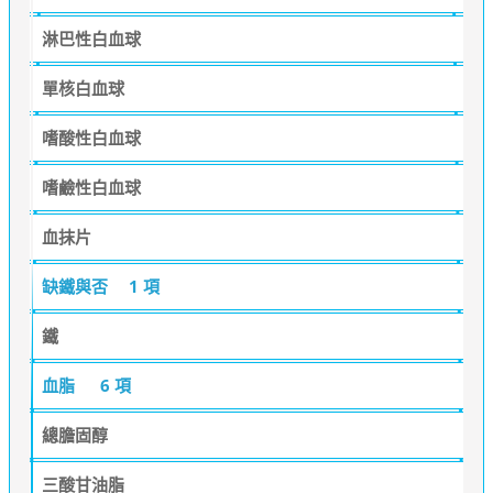
淋巴性白血球
單核白血球
嗜酸性白血球
嗜鹼性白血球
血抹片
缺鐵與否
1 項
鐵
血脂
6 項
總膽固醇
三酸甘油脂