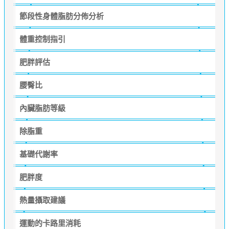
節段性身體脂肪分佈分析
體重控制指引
肥胖評估
腰臀比
內臟脂肪等級
除脂重
基礎代謝率
肥胖度
熱量攝取建議
運動的卡路里消耗