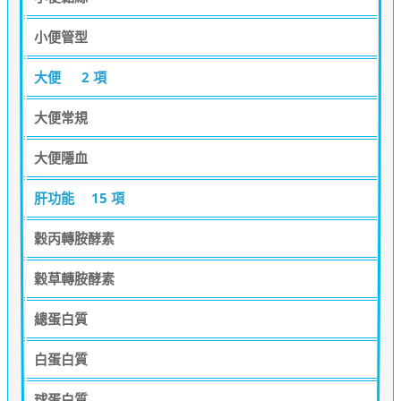
小便管型
大便
2 項
大便常規
大便隱血
肝功能
15 項
穀丙轉胺酵素
穀草轉胺酵素
總蛋白質
白蛋白質
球蛋白質