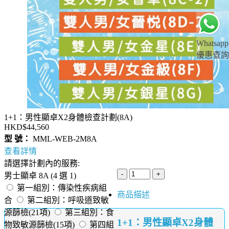
Whatsapp
優惠查詢
1+1：男性顯卓X2身體檢查計劃(8A)
HKD$44,560
型 號：
MML-WEB-2M8A
查看詳情
請選擇計劃內的服務:
男士顯卓 8A (4 選 1)
第一組別：傳染性疾病組
商品描述
合
第二組別：呼吸道致敏
源篩檢(21項)
第三組別：食
1+1：男性顯卓X2身體
物致敏源篩檢(15項)
第四組