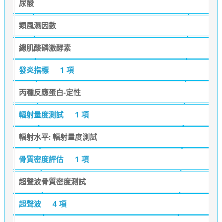
尿酸
類風濕因數
總肌酸磷激酵素
發炎指標
1 項
丙種反應蛋白-定性
輻射量度測試
1 項
輻射水平: 輻射量度測試
骨質密度評估
1 項
超聲波骨質密度測試
超聲波
4 項