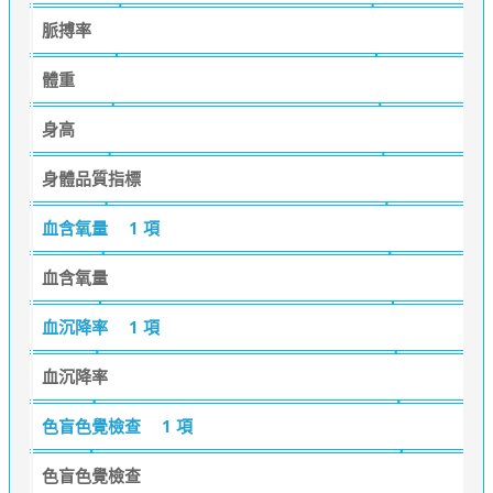
脈搏率
體重
身高
身體品質指標
血含氧量
1 項
血含氧量
血沉降率
1 項
血沉降率
色盲色覺檢查
1 項
色盲色覺檢查