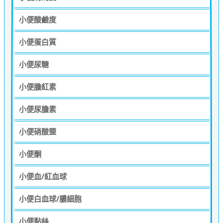
小便酸鹼度
小便蛋白質
小便尿糖
小便膽紅素
小便尿膽素
小便硝酸盬
小便酮
小便血/紅血球
小便白血球/膿細胞
小便黏絲