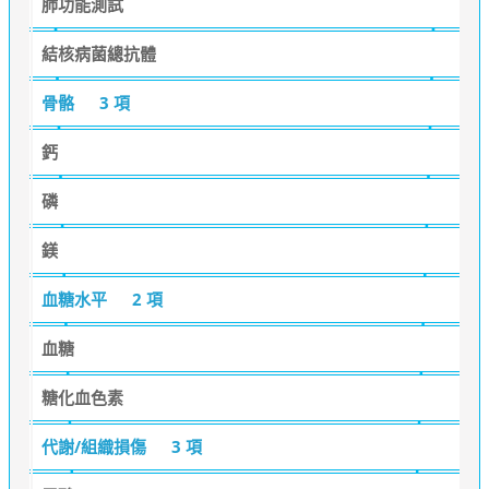
肺功能測試
結核病菌總抗體
骨骼
3 項
鈣
磷
鎂
血糖水平
2 項
血糖
糖化血色素
代謝/組織損傷
3 項