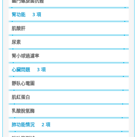
幽門螺旋菌抗體
腎功能
3 項
肌酸肝
尿素
腎小球過濾率
心臟問題
3 項
靜臥心電圖
肌紅蛋白
乳酸脫氫酶
肺功能情況
2 項