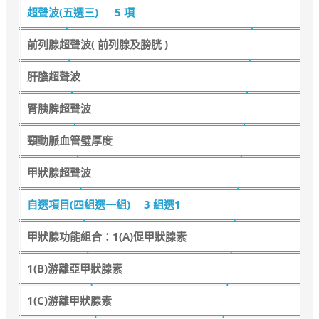
超聲波(五選三)
5 項
前列腺超聲波( 前列腺及膀胱 )
肝膽超聲波
腎胰脾超聲波
頸動脈血管璧厚度
甲狀腺超聲波
自選項目(四組選一組)
3 組選1
甲狀腺功能組合：1(A)促甲狀腺素
1(B)游離亞甲狀腺素
1(C)游離甲狀腺素