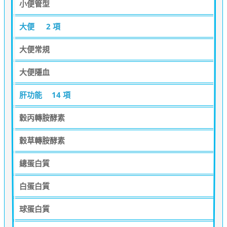
小便管型
大便
2 項
大便常規
大便隱血
肝功能
14 項
穀丙轉胺酵素
穀草轉胺酵素
總蛋白質
白蛋白質
球蛋白質