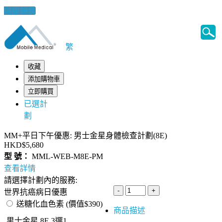
健康錦囊
繁
收藏
添加購物車
立即購買
已選計
劃
MM+平日下午優惠: 男士金星身體檢查計劃(8E)
HKD$5,680
型 號：
MML-WEB-M8E-PM
查看詳情
請選擇計劃內的服務:
世界抗癌病日優惠
送糖化血色素 (價值$390)
商品描述
男士金星 8E 3選1