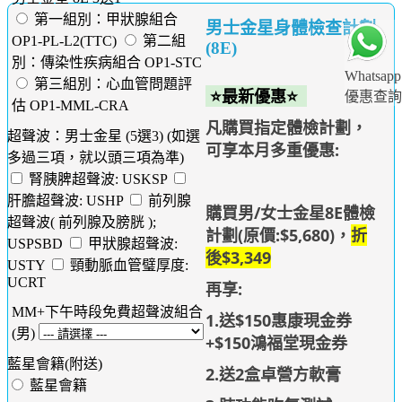
第一組別：甲狀腺組合
男士金星身體檢查計劃
OP1-PL-L2(TTC)
第二組
(8E)
別：傳染性疾病組合 OP1-STC
Whatsapp
第三組別：心血管問題評
⭐最新優惠⭐
優惠查詢
估 OP1-MML-CRA
凡購買指定體檢計劃，
超聲波：男士金星 (5選3) (如選
可享本月多重優惠:
多過三項，就以頭三項為準)
腎胰脾超聲波: USKSP
肝膽超聲波: USHP
前列腺
購買男/女士金星8E體檢
超聲波( 前列腺及膀胱 );
計劃(原價:$5,680)，
折
USPSBD
甲狀腺超聲波:
後$3,349
USTY
頸動脈血管璧厚度:
UCRT
再享:
MM+下午時段免費超聲波組合
1.送$150惠康現金券
(男)
+$150鴻福堂現金券
藍星會籍(附送)
2.送2盒卓營方軟膏
藍星會籍