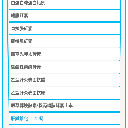
白蛋白球蛋白比例
總膽紅素
直接膽紅素
間接膽紅素
穀草先轉太酵素
總鹼性磷酸酵素
乙型肝炎表面抗體
乙型肝炎表面抗原
穀草轉胺酵素/穀丙轉胺酵素比率
肝纖維化
1 項