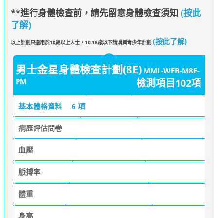
**進行身體檢查前，請先留意身體檢查須知
(按此
了解)
(按此了解)
以上計劃只適用於18歲以上人士，10-18歲以下請購買青少年計劃
男士金星身體檢查計劃(8E)
MML-WEB-M8E-
PM
檢測項目102項
基本體格資料
6 項
病歷評估問卷
血壓
脈搏率
體重
身高