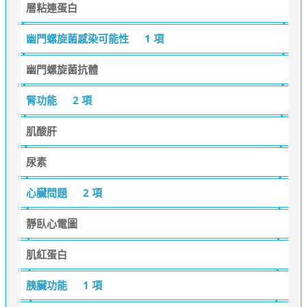
層粘連蛋白
幽門螺旋菌感染可能性
1 項
幽門螺旋菌抗體
腎功能
2 項
肌酸肝
尿素
心臟問題
2 項
靜臥心電圖
肌紅蛋白
胰臟功能
1 項