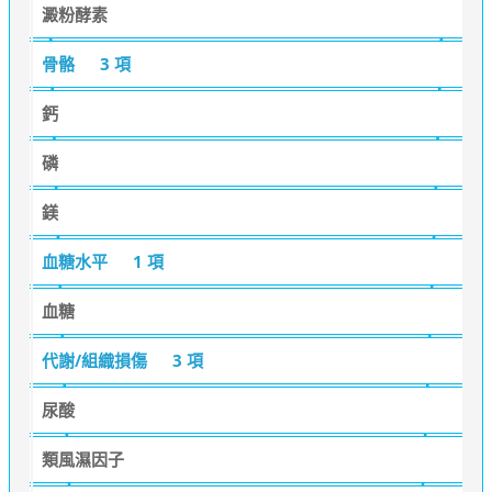
澱粉酵素
骨骼
3 項
鈣
磷
鎂
血糖水平
1 項
血糖
代謝/組織損傷
3 項
尿酸
類風濕因子