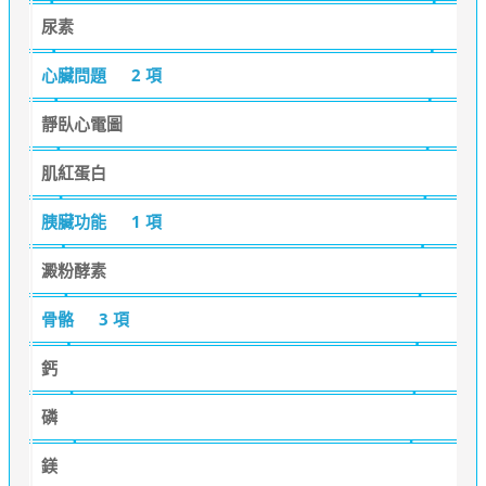
尿素
心臟問題
2 項
靜臥心電圖
肌紅蛋白
胰臟功能
1 項
澱粉酵素
骨骼
3 項
鈣
磷
鎂