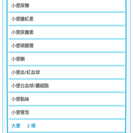
小便尿糖
小便膽紅素
小便尿膽素
小便硝酸盬
小便酮
小便血/紅血球
小便白血球/膿細胞
小便黏絲
小便管型
大便
2 項