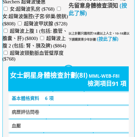
Skechers 超聲波優惠
先留意身體檢查須知
(按
女:超聲波乳房 ($768)
此了解)
女:超聲波盤腔(子宮/卵巢/膀胱)
($808)
超聲波甲狀腺 ($728)
超聲波上腹 1 (包括: 膽管、
以上計劃只適用於18歲以上人士，10-18歲以
(按此了解)
膽囊、肝) ($800)
超聲波上
下請購買青少年計劃
腹 2 (包括: 腎、胰及脾) ($864)
超聲波頸動脈血管璧厚度
($768)
女士銅星身體檢查計劃(8I)
MML-WEB-F8I
檢測項目91 項
基本體格資料
6 項
病歷評估問卷
血壓