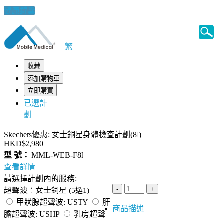
健康錦囊
繁
收藏
添加購物車
立即購買
已選計
劃
Skechers優惠: 女士銅星身體檢查計劃(8I)
HKD$2,980
型 號：
MML-WEB-F8I
查看詳情
請選擇計劃內的服務:
超聲波：女士銅星 (5選1)
甲狀腺超聲波: USTY
肝
商品描述
膽超聲波: USHP
乳房超聲