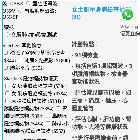
波: USBR
盤腔超聲波:
女士銅星身體檢查計劃
USPV
腎胰脾超聲波:
(8I)
USKSP
Whatsapp
贈送
優惠查詢
免費肺功能吹氣測試
計劃特點：
Skechers 其他優惠
柏氏子宮頸液基薄片檢查
- 91項檢查
($344)
乳房X光造影 ($1800)
- 包括自選1項超聲波，3
肺部平片 ($352)
項腫瘤標誌物，檢查器
Skechers 腫瘤標誌物優惠
官功能狀況
女:卵巢腫瘤標誌物 ($384)
- 評估常見都市問題，如
女:乳房腫瘤標誌物 ($384)
三高、痛風、糖尿、心
大腸腫瘤標誌物 ($384)
腦血管等
胰臟腫瘤標誌物 ($384)
胃
腫瘤標誌物 ($384)
鼻咽癌
- 評估心臟、肝功能、腎
腫瘤標誌物 ($424)
肺(非小
功能、大腸等健康狀況
细胞肺癌)腫瘤標誌物 ($552)
**進行身體檢查前，請