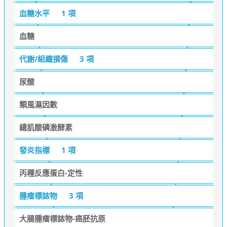
血糖水平
1 項
血糖
代謝/組織損傷
3 項
尿酸
類風濕因數
總肌酸磷激酵素
發炎指標
1 項
丙種反應蛋白-定性
腫瘤標誌物
3 項
大腸腫瘤標誌物-癌胚抗原