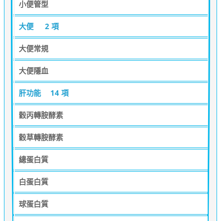
小便管型
大便
2 項
大便常規
大便隱血
肝功能
14 項
穀丙轉胺酵素
穀草轉胺酵素
總蛋白質
白蛋白質
球蛋白質