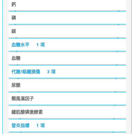
鈣
磷
鎂
血糖水平
1 項
血糖
代謝/組織損傷
3 項
尿酸
類風濕因子
總肌酸磷激酵素
發炎指標
1 項