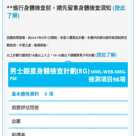
**進行身體檢查前，請先留意身體檢查須知
(按此
了解)
因應疫情發展，由2021年6月1日開始，如客人購買此計劃，計劃內的肺功能吹氣測試將自
動取消。不便之處，敬請原諒。
(按此了解)
以上計劃只適用於18歲以上人士，10-18歲以下請購買青少年計劃
男士銀星身體檢查計劃(8G)
MML-WEB-M8G-
PM
檢測項目98項
基本體格資料
6 項
病歷評估問卷
血壓
脈搏率