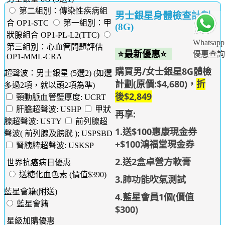
第二組別：傳染性疾病組
男士銀星身體檢查計劃
合 OP1-STC
第一組別：甲
(8G)
狀腺組合 OP1-PL-L2(TTC)
Whatsapp
第三組別：心血管問題評估
⭐最新優惠⭐
優惠查詢
OP1-MML-CRA
購買男/女士銀星8G體檢
超聲波：男士銀星 (5選2) (如選
計劃(原價:$4,680)，
折
多過2項，就以頭2項為準)
後$2,849
頸動脈血管璧厚度: UCRT
肝膽超聲波: USHP
甲狀
再享:
腺超聲波: USTY
前列腺超
1.送$100惠康現金券
聲波( 前列腺及膀胱 ); USPSBD
+$100鴻福堂現金券
腎胰脾超聲波: USKSP
2.送2盒卓營方軟膏
世界抗癌病日優惠
送糖化血色素 (價值$390)
3.肺功能吹氣測試
藍星會籍(附送)
4.藍星會員1個(價值
藍星會籍
$300)
星級加購優惠