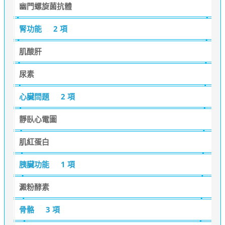
幽門螺旋菌抗體
腎功能
2 項
肌酸肝
尿素
心臟問題
2 項
靜臥心電圖
肌紅蛋白
胰臟功能
1 項
澱粉酵素
骨骼
3 項