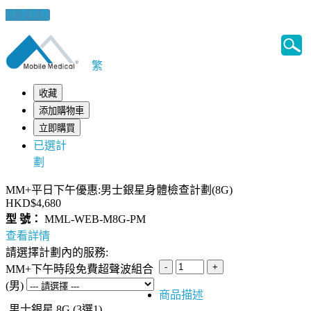
健康錦囊
繁
收藏
添加購物車
立即購買
已選計
劃
MM+平日下午優惠:男士銀星身體檢查計劃(8G)
HKD$4,680
型 號：
MML-WEB-M8G-PM
查看詳情
請選擇計劃內的服務:
MM+下午時段免費超聲波組合
(男)
商品描述
男士銀星 8G (3選1)