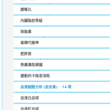
腰臀比
內臟脂肪等級
除脂重
基礎代謝率
肥胖度
熱量攝取建議
運動的卡路里消耗
血液細胞分析 (血全象)
14 項
血液白血球
血液紅血球