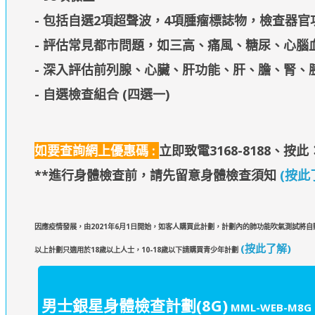
- 包括自選2項超聲波，4項腫瘤標誌物，檢查器官
- 評估常見都市問題，如三高、痛風、糖尿、心腦
- 深入評估前列腺、心臟、肝功能、肝、膽、腎、
- 自選檢查組合 (四選一)
如要查詢網上優惠碼 :
立即致電3168-8188、
按此：
**進行身體檢查前，請先留意身體檢查須知
(按此
因應疫情發展，由2021年6月1日開始，如客人購買此計劃，計劃內的肺功能吹氣測試將
(按此了解)
以上計劃只適用於18歲以上人士，10-18歲以下請購買青少年計劃
男士銀星身體檢查計劃(8G)
MML-WEB-M8G