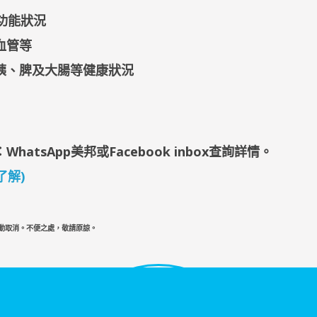
功能狀況
血管等
胰、脾及大腸等健康狀況
WhatsApp美邦
或Facebook inbox查詢詳情
。
了解)
自動取消。不便之處，敬請原諒。