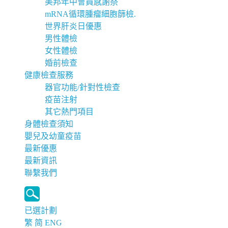
美邦年中會員感謝祭
mRNA循環腫瘤細胞篩檢.
世界肝炎日優惠
男性體檢
女性體檢
婚前檢查
健康檢查服務
器官功能/針對性檢查
疫苗注射
其它熱門項目
身體檢查須知
嬰兒及幼童疫苗
最新優惠
最新資訊
聯繫我們
已選計劃
繁
简
ENG