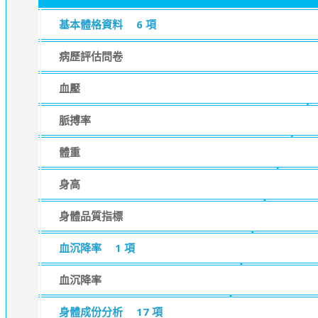
基本體格資料
6 項
病歷評估問卷
血壓
脈搏率
體重
身高
身體品質指標
血沉降率
1 項
血沉降率
身體成份分析
17 項