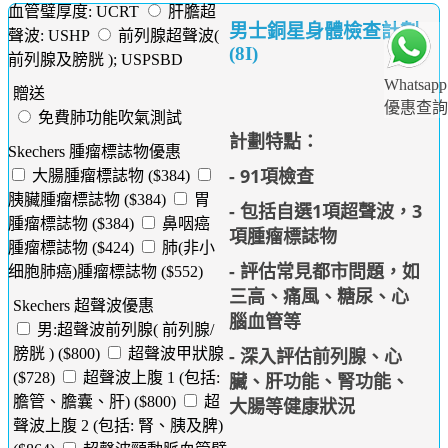
血管璧厚度: UCRT
肝膽超
男士銅星身體檢查計劃
聲波: USHP
前列腺超聲波(
(8I)
前列腺及膀胱 ); USPSBD
Whatsapp
贈送
優惠查詢
免費肺功能吹氣測試
計劃特點：
Skechers 腫瘤標誌物優惠
- 91項檢查
大腸腫瘤標誌物 ($384)
胰臟腫瘤標誌物 ($384)
胃
- 包括自選1項超聲波，3
腫瘤標誌物 ($384)
鼻咽癌
項腫瘤標誌物
腫瘤標誌物 ($424)
肺(非小
- 評估常見都市問題，如
细胞肺癌)腫瘤標誌物 ($552)
三高、痛風、糖尿、心
Skechers 超聲波優惠
腦血管等
男:超聲波前列腺( 前列腺/
- 深入評估前列腺、心
膀胱 ) ($800)
超聲波甲狀腺
臟、肝功能、腎功能、
($728)
超聲波上腹 1 (包括:
膽管、膽囊、肝) ($800)
超
大腸等健康狀況
聲波上腹 2 (包括: 腎、胰及脾)