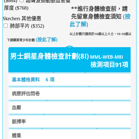
($864)
超聲波頸動脈血管璧
**進行身體檢查前，請
厚度 ($768)
先留意身體檢查須知
(按
Skechers 其他優惠
此了解)
肺部平片 ($352)
以上計劃只適用於18歲以上人士，10-18歲以
(按此了解)
下請購買青少年計劃
男士銅星身體檢查計劃(8I)
MML-WEB-M8I
檢測項目91項
基本體格資料
6 項
病歷評估問卷
血壓
脈搏率
體重