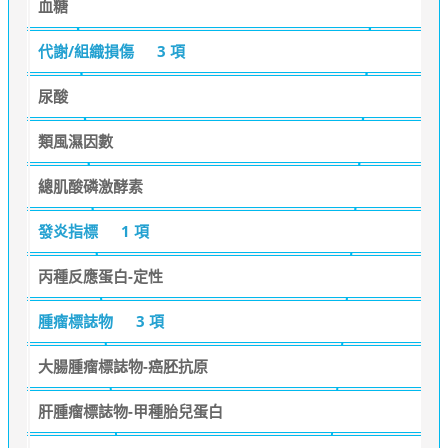
血糖
代謝/組織損傷
3 項
尿酸
類風濕因數
總肌酸磷激酵素
發炎指標
1 項
丙種反應蛋白-定性
腫瘤標誌物
3 項
大腸腫瘤標誌物-癌胚抗原
肝腫瘤標誌物-甲種胎兒蛋白