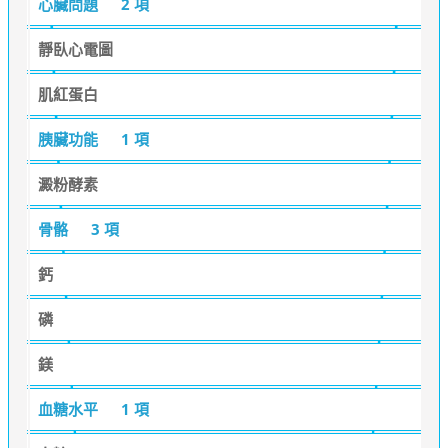
心臟問題
2 項
靜臥心電圖
肌紅蛋白
胰臟功能
1 項
澱粉酵素
骨骼
3 項
鈣
磷
鎂
血糖水平
1 項