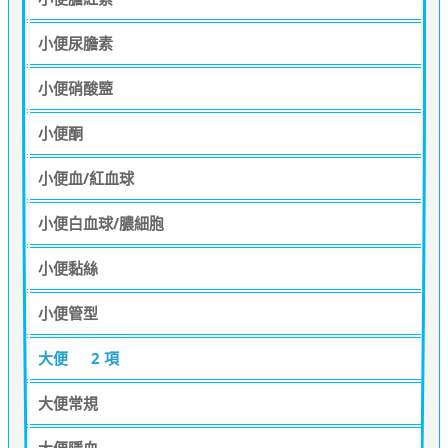
小便尿膽素
小便硝酸盬
小便酮
小便血/紅血球
小便白血球/膿細胞
小便黏絲
小便管型
大便
2 項
大便常規
大便隱血