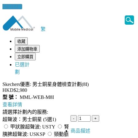
健康錦囊
繁
收藏
添加購物車
立即購買
已選計
劃
Skechers優惠: 男士銅星身體檢查計劃(8I)
HKD$2,980
型 號：
MML-WEB-M8I
查看詳情
請選擇計劃內的服務:
超聲波：男士銅星 (5選1)
甲狀腺超聲波: USTY
腎
商品描述
胰脾超聲波: USKSP
頸動脈