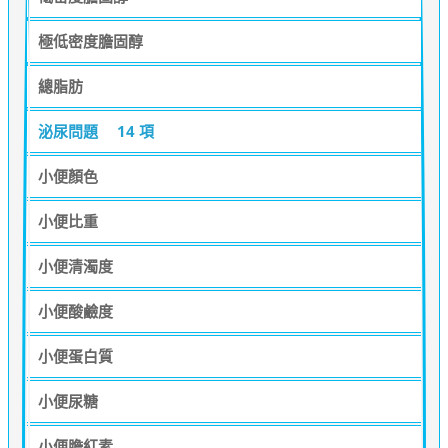
極低密度膽固醇
總脂肪
泌尿問題
14 項
小便顏色
小便比重
小便清濁度
小便酸鹼度
小便蛋白質
小便尿糖
小便膽紅素