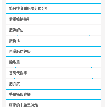
節段性身體脂肪分佈分析
體重控制指引
肥胖評估
腰臀比
內臟脂肪等級
除脂重
基礎代謝率
肥胖度
熱量攝取建議
運動的卡路里消耗