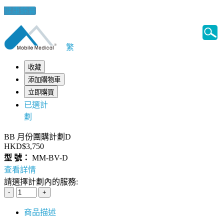
健康錦囊
繁
收藏
添加購物車
立即購買
已選計
劃
BB 月份團購計劃D
HKD$3,750
型 號：
MM-BV-D
查看詳情
請選擇計劃內的服務:
商品描述