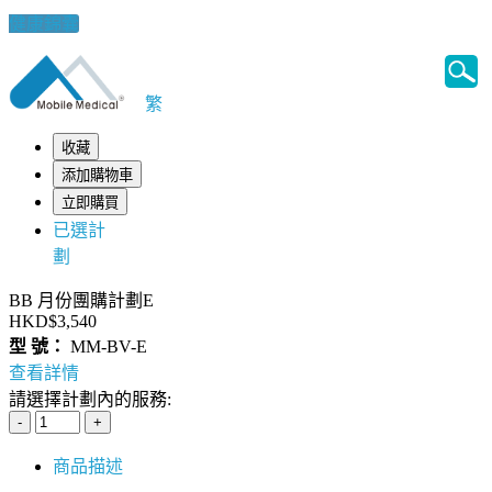
健康錦囊
繁
收藏
添加購物車
立即購買
已選計
劃
BB 月份團購計劃E
HKD$3,540
型 號：
MM-BV-E
查看詳情
請選擇計劃內的服務:
商品描述