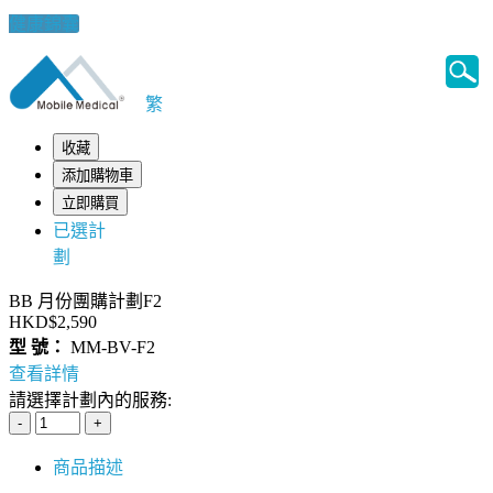
健康錦囊
繁
收藏
添加購物車
立即購買
已選計
劃
BB 月份團購計劃F2
HKD$2,590
型 號：
MM-BV-F2
查看詳情
請選擇計劃內的服務:
商品描述