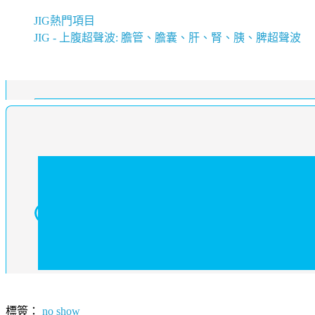
JIG熱門項目
JIG - 上腹超聲波: 膽管、膽囊、肝、腎、胰、脾超聲波
標簽：
no show