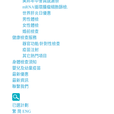
美邦年中會員感謝祭
mRNA循環腫瘤細胞篩檢.
世界肝炎日優惠
男性體檢
女性體檢
婚前檢查
健康檢查服務
器官功能/針對性檢查
疫苗注射
其它熱門項目
身體檢查須知
嬰兒及幼童疫苗
最新優惠
最新資訊
聯繫我們
已選計劃
繁
简
ENG