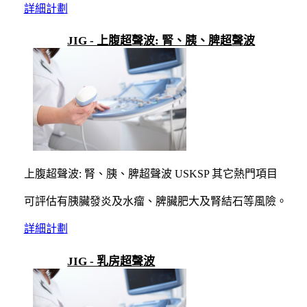
詳細計劃
JIG - 上腹超聲波: 腎、胰、脾超聲波
上腹超聲波: 腎、胰、脾超聲波 USKSP 其它熱門項目
可評估有胰臟發炎及水瘤、脾臟肥大及腎結石等風險。
詳細計劃
JIG - 乳房超聲波