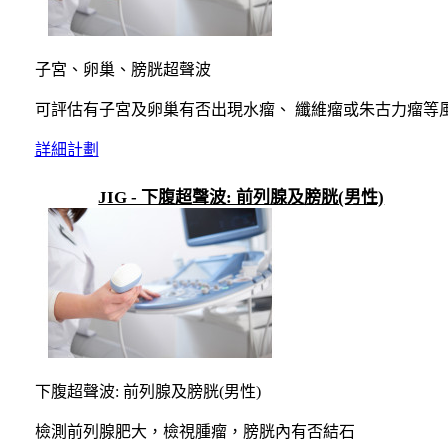
子宮、卵巢、膀胱超聲波
可評估有子宮及卵巢有否出現水瘤、 纖維瘤或朱古力瘤等
詳細計劃
JIG - 下腹超聲波: 前列腺及膀胱(男性)
下腹超聲波: 前列腺及膀胱(男性)
檢測前列腺肥大，檢視腫瘤，膀胱內有否結石