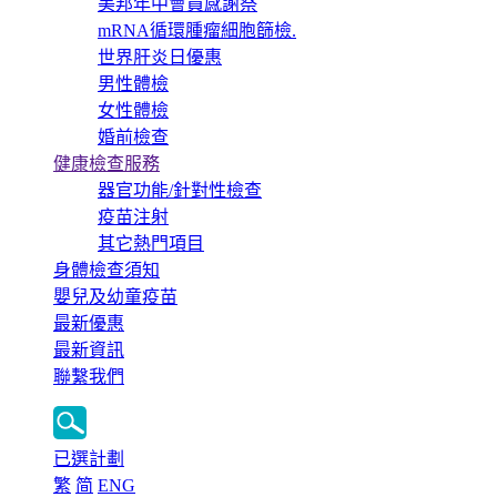
美邦年中會員感謝祭
mRNA循環腫瘤細胞篩檢.
世界肝炎日優惠
男性體檢
女性體檢
婚前檢查
健康檢查服務
器官功能/針對性檢查
疫苗注射
其它熱門項目
身體檢查須知
嬰兒及幼童疫苗
最新優惠
最新資訊
聯繫我們
已選計劃
繁
简
ENG