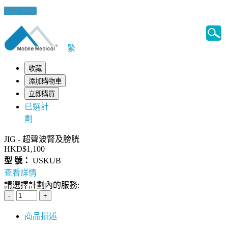
健康錦囊
繁
收藏
添加購物車
立即購買
已選計
劃
JIG - 超聲波腎及膀胱
HKD$1,100
型 號：
USKUB
查看詳情
請選擇計劃內的服務:
商品描述