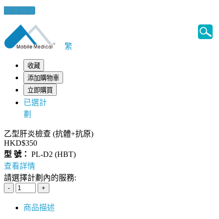
健康錦囊
繁
收藏
添加購物車
立即購買
已選計
劃
乙型肝炎檢查 (抗體+抗原)
HKD$350
型 號：
PL-D2 (HBT)
查看詳情
請選擇計劃內的服務:
商品描述