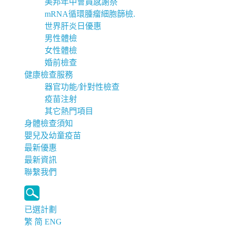
美邦年中會員感謝祭
mRNA循環腫瘤細胞篩檢.
世界肝炎日優惠
男性體檢
女性體檢
婚前檢查
健康檢查服務
器官功能/針對性檢查
疫苗注射
其它熱門項目
身體檢查須知
嬰兒及幼童疫苗
最新優惠
最新資訊
聯繫我們
已選計劃
繁
简
ENG