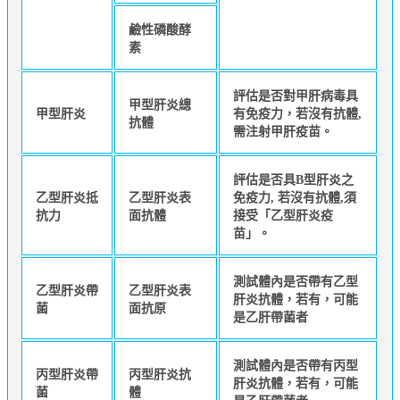
鹼性磷酸酵
素
評估是否對甲肝病毒具
甲型肝炎總
甲型肝炎
有免疫力，若沒有抗體,
抗體
需注射甲肝疫苗。
評估是否具B型肝炎之
乙型肝炎抵
乙型肝炎表
免疫力, 若沒有抗體,須
抗力
面抗體
接受「乙型肝炎疫
苗」。
測試體內是否帶有乙型
乙型肝炎帶
乙型肝炎表
肝炎抗體，若有，可能
菌
面抗原
是乙肝帶菌者
測試體內是否帶有丙型
丙型肝炎帶
丙型肝炎抗
肝炎抗體，若有，可能
菌
體