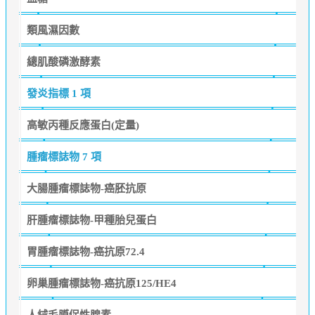
類風濕因數
總肌酸磷激酵素
發炎指標
1 項
高敏丙種反應蛋白(定量)
腫瘤標誌物
7 項
大腸腫瘤標誌物-癌胚抗原
肝腫瘤標誌物-甲種胎兒蛋白
胃腫瘤標誌物-癌抗原72.4
卵巢腫瘤標誌物-癌抗原125/HE4
人絨毛膜促性腺素