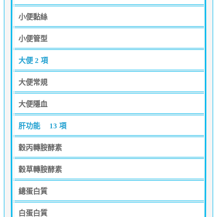
小便黏絲
小便管型
大便
2 項
大便常規
大便隱血
肝功能
13 項
穀丙轉胺酵素
穀草轉胺酵素
總蛋白質
白蛋白質