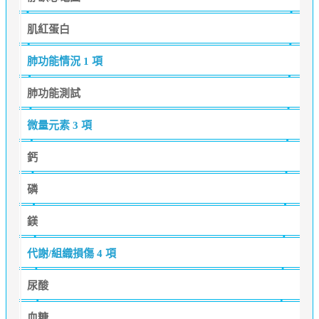
肌紅蛋白
肺功能情況
1 項
肺功能測試
微量元素
3 項
鈣
磷
鎂
代謝/組織損傷
4 項
尿酸
血糖