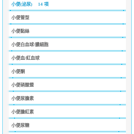
小便(泌尿)
14 項
小便管型
小便黏絲
小便白血球/膿細胞
小便血/紅血球
小便酮
小便硝酸盬
小便尿膽素
小便膽紅素
小便尿糖