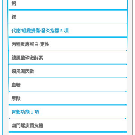
鈣
鎂
代謝/組織損傷/發炎指標
5 項
丙種反應蛋白-定性
總肌酸磷激酵素
類風濕因數
血糖
尿酸
胃部功能
1 項
幽門螺旋菌抗體