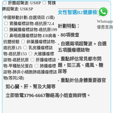
肝膽超聲波: USHP
腎胰
脾超聲波: USKSP
女性智選B2健康檢查
中國移動計劃-自選項目 (5項)
Whatsapp
胃腫瘤標誌物-癌抗原72.4
計劃特點：
優惠查詢
胰臟腫瘤標誌物-癌抗原199
- 80項檢查
鼻咽癌腫瘤標誌物-EB病毒
抗體檢驗
卵巢腫瘤標誌物-
- 自選兩項超聲波 +
自選
癌抗原125
乳房腫瘤標誌
五項
腫瘤標誌物
物-癌抗原153
大腸腫瘤標
- 重點評估常見都市問
誌物-癌胚抗原
肝腫瘤標誌
題，如三高、痛風、糖
物-甲種胎兒蛋白
肺腫瘤標
尿等
誌物-肺非小細胞肺癌腫瘤標誌
物(等同2項)
- 重點計估身體重要器官
如心臟、肝、腎及大腸等
立即致電3796-6667聯絡馮小姐查詢詳情
。