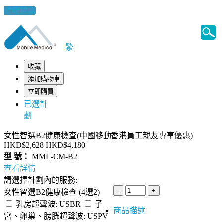
健康錦囊
繁
收藏
添加購物車
立即購買
已選計
劃
女性智選B2健康檢查(中國移動香港員工親友專享優惠)
HKD$2,628
HKD$4,180
型 號：
MML-CM-B2
查看詳情
請選擇計劃內的服務:
女性智選B2健康檢查 (4選2)
乳房超聲波: USBR
子
商品描述
宮、卵巢、膀胱超聲波: USPV