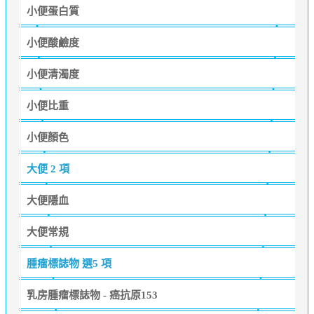
小便蛋白質
小便酸鹼度
小便清濁度
小便比重
小便顏色
大便
2 項
大便隱血
大便常規
腫瘤標誌物
選5 項
乳房腫瘤標誌物 - 癌抗原153