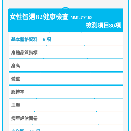
女性智選B2健康檢查
MML-CM-B2
檢測項目80項
基本體格資料
6 項
身體品質指標
身高
體重
脈搏率
血壓
病歷評估問卷