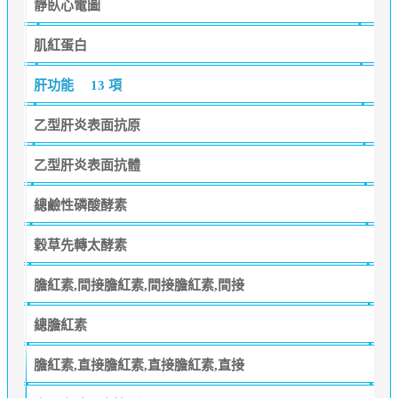
靜臥心電圖
肌紅蛋白
肝功能
13 項
乙型肝炎表面抗原
乙型肝炎表面抗體
總鹼性磷酸酵素
穀草先轉太酵素
膽紅素,間接膽紅素,間接膽紅素,間接
總膽紅素
膽紅素,直接膽紅素,直接膽紅素,直接