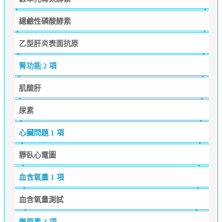
總鹼性磷酸酵素
乙型肝炎表面抗原
腎功能
2 項
肌酸肝
尿素
心臟問題
1 項
靜臥心電圖
血含氧量
1 項
血含氧量測試
微原素
3 項