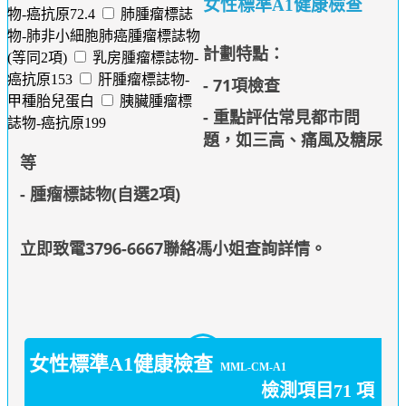
女性標準A1健康檢查
物-癌抗原72.4
肺腫瘤標誌
物-肺非小細胞肺癌腫瘤標誌物
計劃特點：
(等同2項)
乳房腫瘤標誌物-
癌抗原153
肝腫瘤標誌物-
- 71項檢查
甲種胎兒蛋白
胰臟腫瘤標
- 重點評估常見都市問
誌物-癌抗原199
題，如三高、痛風及糖尿
等
- 腫瘤標誌物(自選2項)
立即致電3796-6667聯絡馮小姐查詢詳情
。
女性標準A1健康檢查
MML-CM-A1
檢測項目71 項