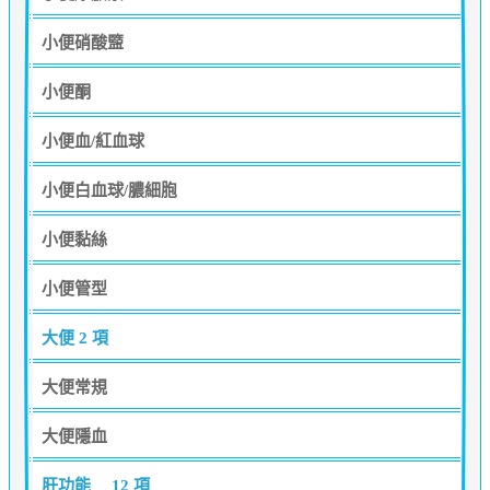
小便硝酸盬
小便酮
小便血/紅血球
小便白血球/膿細胞
小便黏絲
小便管型
大便
2 項
大便常規
大便隱血
肝功能
12 項