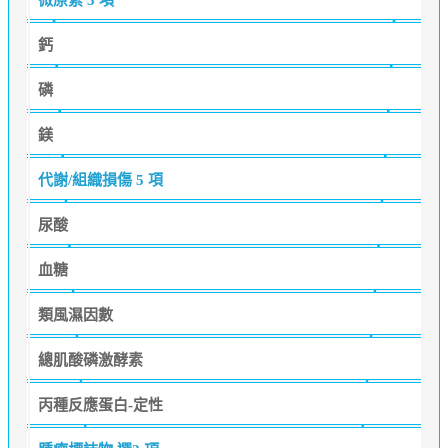
鈣
磷
鎂
代謝/組織損傷
5 項
尿酸
血糖
類風濕因數
總肌酸磷激酵素
丙種反應蛋白-定性