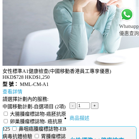
Whatsapp
優惠查詢
女性標準A1健康檢查(中國移動香港員工專享優惠)
HKD$728
HKD$1,250
型 號：
MML-CM-A1
查看詳情
請選擇計劃內的服務:
中國移動計劃-自選項目 (2項)
大腸腫瘤標誌物-癌胚抗原
商品描述
卵巢腫瘤標誌物- 癌抗原
125
鼻咽癌腫瘤標誌物-EB
病毒抗體檢驗
胃腫瘤標誌