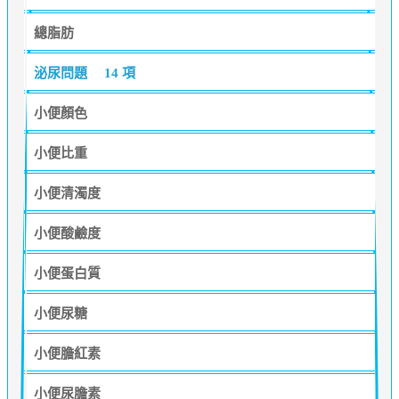
總脂肪
泌尿問題
14 項
小便顏色
小便比重
小便清濁度
小便酸鹼度
小便蛋白質
小便尿糖
小便膽紅素
小便尿膽素