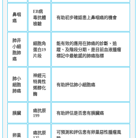
EB病
鼻咽
毒抗體
有助初步確認患上鼻咽癌的機會
癌
檢驗
肺非
細胞角
能有效的應用在肺癌的診斷、追
小細
蛋白19
蹤、及階段分期，是目前血液腫瘤
胞肺
片段
標記中最敏感的肺癌指標
癌
神經元
肺小
特異性
細胞
有助評估肺小細胞癌
烯醇化
肺癌
酶
癌抗原
胰臟
有助評估是否患有胰臟癌
199
可預測和評估患有卵巢惡性腫瘤風
癌抗原
卵巢
125