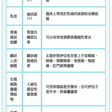
險
臨床上常用於乳癌的偵測和治療追
癌抗原
乳房
153
蹤
胃癌
胃蛋白
癌前
酶原比
可以有效地預篩查萎縮性胃炎
病變
率
鱗狀
鱗狀細
主要針對評估有否患上子宮頸癌、
上皮
胞癌抗
肺癌、頭頸喉癌、食道癌、陰道
細胞
原
癌、肛門癌等腫瘤
生殖
細胞
人絨毛
可用來確認是否懷孕，亦可評估子
腫瘤
膜促性
宮外孕、卵巢囊腫等
標誌
腺激素
物