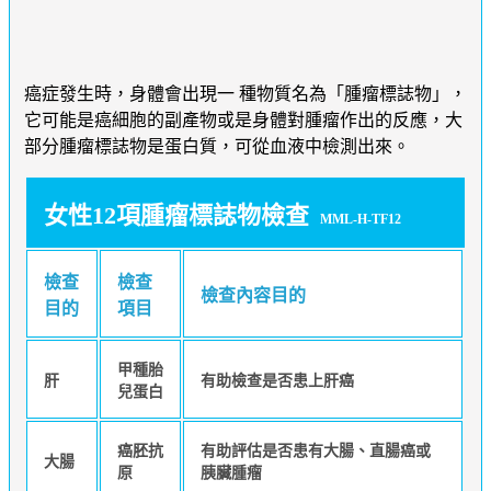
癌症發生時，身體會出現一 種物質名為「腫瘤標誌物」，
它可能是癌細胞的副產物或是身體對腫瘤作出的反應，大
部分腫瘤標誌物是蛋白質，可從血液中檢測出來。
女性12項腫瘤標誌物檢查
MML-H-TF12
檢查
檢查
檢查內容目的
目的
項目
甲種胎
肝
有助檢查是否患上肝癌
兒蛋白
癌胚抗
有助評估是否患有大腸、直腸癌或
大腸
原
胰臟腫瘤