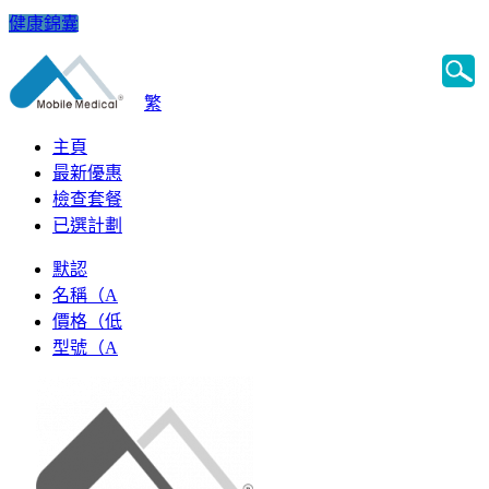
健康錦囊
繁
主頁
最新優惠
檢查套餐
已選計劃
默認
名稱（A
價格（低
型號（A