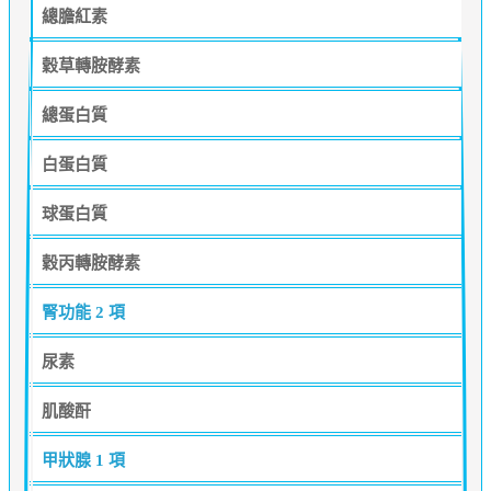
總膽紅素
穀草轉胺酵素
總蛋白質
白蛋白質
球蛋白質
穀丙轉胺酵素
腎功能
2 項
尿素
肌酸酐
甲狀腺
1 項