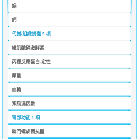
鎂
鈣
代謝/組織損傷
5 項
總肌酸磷激酵素
丙種反應蛋白-定性
尿酸
血糖
類風濕因數
胃部功能
1 項
幽門螺旋菌抗體