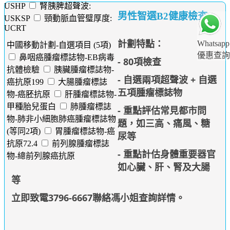
USHP
腎胰脾超聲波:
男性智選B2健康檢查
USKSP
頸動脈血管璧厚度:
UCRT
計劃特點：
Whatsapp
中國移動計劃-自選項目 (5項)
優惠查詢
鼻咽癌腫瘤標誌物-EB病毒
- 80項檢查
抗體檢驗
胰臟腫瘤標誌物-
- 自選兩項超聲波 +
自選
癌抗原199
大腸腫瘤標誌
五項
腫瘤標誌物
物-癌胚抗原
肝腫瘤標誌物-
甲種胎兒蛋白
肺腫瘤標誌
- 重點評估常見都市問
物-肺非小細胞肺癌腫瘤標誌物
題，如三高、痛風、糖
(等同2項)
胃腫瘤標誌物-癌
尿等
抗原72.4
前列腺腫瘤標誌
- 重點計估身體重要器官
物-總前列腺癌抗原
如心臟、肝、腎及大腸
等
立即致電3796-6667聯絡馮小姐查詢詳情
。