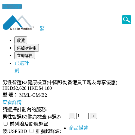
健康錦囊
繁
收藏
添加購物車
立即購買
已選計
劃
男性智選B2健康檢查(中國移動香港員工親友專享優惠)
HKD$2,628
HKD$4,180
型 號：
MML-CM-B2
查看詳情
請選擇計劃內的服務:
男性智選B2健康檢查 (4選2)
前列腺及膀胱超聲
商品描述
波:USPSBD
肝膽超聲波: