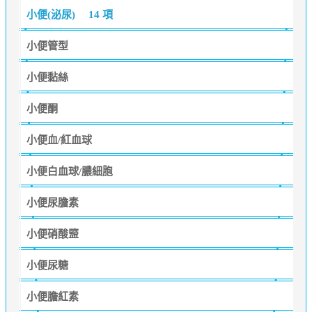
小便(泌尿)
14 項
小便管型
小便黏絲
小便酮
小便血/紅血球
小便白血球/膿細胞
小便尿膽素
小便硝酸盬
小便尿糖
小便膽紅素