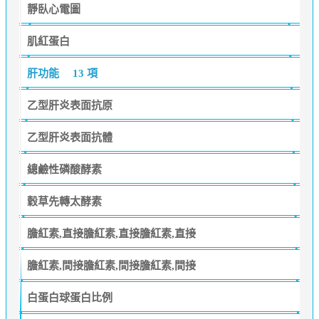
靜臥心電圖
肌紅蛋白
肝功能
13 項
乙型肝炎表面抗原
乙型肝炎表面抗體
總鹼性磷酸酵素
穀草先轉太酵素
膽紅素,直接膽紅素,直接膽紅素,直接
膽紅素,間接膽紅素,間接膽紅素,間接
白蛋白球蛋白比例