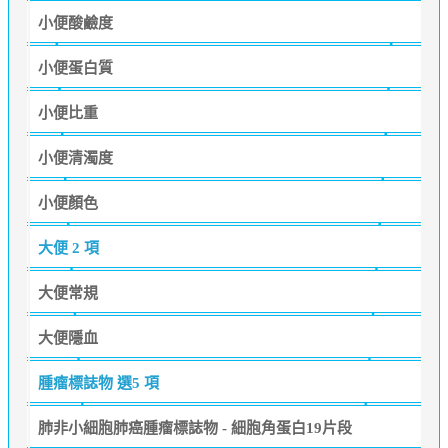
小便酸鹼度
小便蛋白質
小便比重
小便清濁度
小便顏色
大便
2 項
大便常規
大便隱血
腫瘤標誌物
選5 項
肺非小細胞肺癌腫瘤標誌物 - 細胞角蛋白19片段