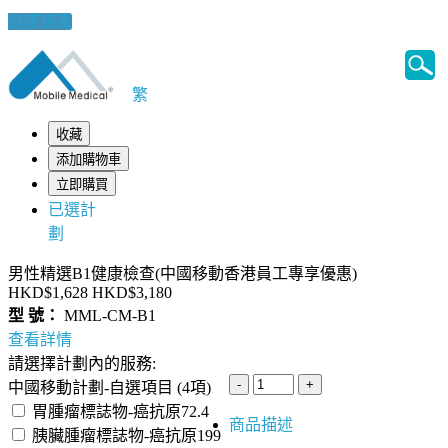
健康錦囊
繁
收藏
添加購物車
立即購買
已選計
劃
男性精選B1健康檢查(中國移動香港員工專享優惠)
HKD$1,628
HKD$3,180
型 號：
MML-CM-B1
查看詳情
請選擇計劃內的服務:
中國移動計劃-自選項目 (4項)
胃腫瘤標誌物-癌抗原72.4
商品描述
胰臟腫瘤標誌物-癌抗原199