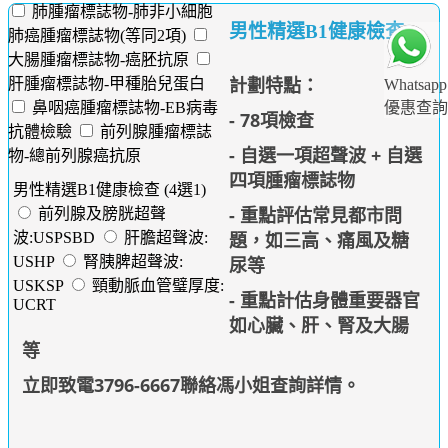
肺腫瘤標誌物-肺非小細胞
男性精選B1健康檢查
肺癌腫瘤標誌物(等同2項)
大腸腫瘤標誌物-癌胚抗原
計劃特點：
肝腫瘤標誌物-甲種胎兒蛋白
Whatsapp
鼻咽癌腫瘤標誌物-EB病毒
優惠查詢
- 78項檢查
抗體檢驗
前列腺腫瘤標誌
- 自選一項超聲波 +
自選
物-總前列腺癌抗原
四項
腫瘤標誌物
男性精選B1健康檢查 (4選1)
- 重點評估常見都市問
前列腺及膀胱超聲
題，如三高、痛風及糖
波:USPSBD
肝膽超聲波:
尿等
USHP
腎胰脾超聲波:
USKSP
頸動脈血管璧厚度:
- 重點計估身體重要器官
UCRT
如心臟、肝、腎及大腸
等
立即致電3796-6667聯絡馮小姐查詢詳情
。