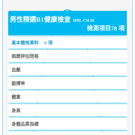
男性精選B1健康檢查
MML-CM-B1
檢測項目78 項
基本體格資料
6 項
病歷評估問卷
血壓
脈搏率
體重
身高
身體品質指標