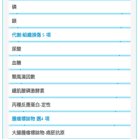
磷
鎂
代謝/組織損傷
5 項
尿酸
血糖
類風濕因數
總肌酸磷激酵素
丙種反應蛋白-定性
腫瘤標誌物
選4 項
大腸腫瘤標誌物-癌胚抗原