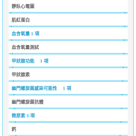
靜臥心電圖
肌紅蛋白
血含氧量
1 項
血含氧量測試
甲狀腺功能
1 項
甲狀腺素
幽門螺旋菌感染可能性
1 項
幽門螺旋菌抗體
微原素
3 項
鈣