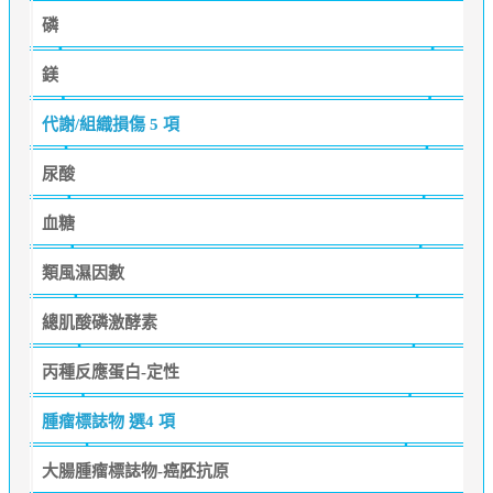
磷
鎂
代謝/組織損傷
5 項
尿酸
血糖
類風濕因數
總肌酸磷激酵素
丙種反應蛋白-定性
腫瘤標誌物
選4 項
大腸腫瘤標誌物-癌胚抗原