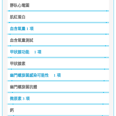
靜臥心電圖
肌紅蛋白
血含氧量
1 項
血含氧量測試
甲狀腺功能
1 項
甲狀腺素
幽門螺旋菌感染可能性
1 項
幽門螺旋菌抗體
微原素
3 項
鈣