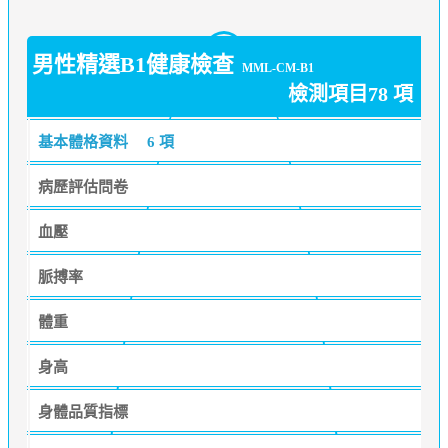
男性精選B1健康檢查
MML-CM-B1
檢測項目78 項
基本體格資料
6 項
病歷評估問卷
血壓
脈搏率
體重
身高
身體品質指標