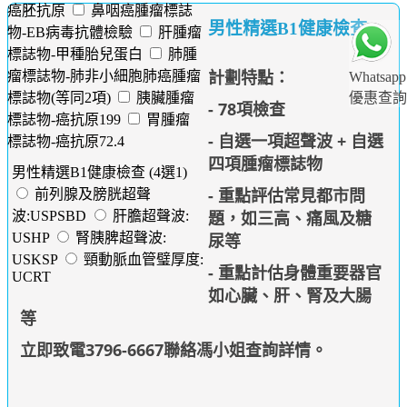
癌胚抗原
鼻咽癌腫瘤標誌
男性精選B1健康檢查
物-EB病毒抗體檢驗
肝腫瘤
標誌物-甲種胎兒蛋白
肺腫
計劃特點：
瘤標誌物-肺非小細胞肺癌腫瘤
Whatsapp
標誌物(等同2項)
胰臟腫瘤
優惠查詢
- 78項檢查
標誌物-癌抗原199
胃腫瘤
- 自選一項超聲波 +
自選
標誌物-癌抗原72.4
四項
腫瘤標誌物
男性精選B1健康檢查 (4選1)
- 重點評估常見都市問
前列腺及膀胱超聲
題，如三高、痛風及糖
波:USPSBD
肝膽超聲波:
尿等
USHP
腎胰脾超聲波:
USKSP
頸動脈血管璧厚度:
- 重點計估身體重要器官
UCRT
如心臟、肝、腎及大腸
等
立即致電3796-6667聯絡馮小姐查詢詳情
。