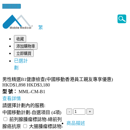
健康錦囊
繁
收藏
添加購物車
立即購買
已選計
劃
男性精選B1健康檢查(中國移動香港員工親友專享優惠)
HKD$1,898
HKD$3,180
型 號：
MML-CM-B1
查看詳情
請選擇計劃內的服務:
中國移動計劃-自選項目 (4項)
前列腺腫瘤標誌物-總前列
商品描述
腺癌抗原
大腸腫瘤標誌物-