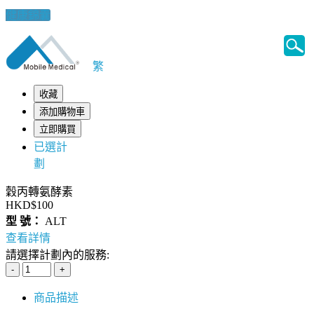
健康錦囊
繁
收藏
添加購物車
立即購買
已選計
劃
穀丙轉氨酵素
HKD$100
型 號：
ALT
查看詳情
請選擇計劃內的服務:
商品描述