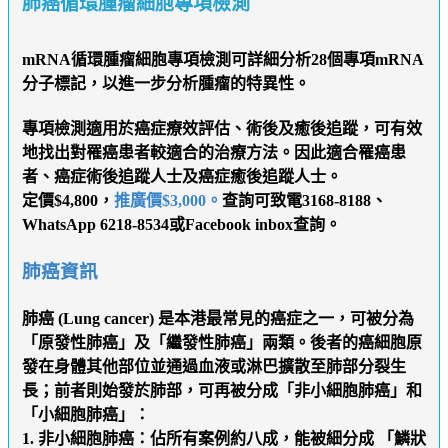
肺癌循環腫瘤細胞專項檢測
mRNA循環腫瘤細胞專項檢測可詳細分析28個專項mRNA
分子標記，以進一步分析腫瘤的特異性。
專項檢測適用於癌症療效評估、術後及癒後追蹤，可有效
地找出對罹癌患者較適合的治療方法。因此適合罹癌患
者、癌症術後追蹤人士及癌症癒後追蹤人士。
定價$4,800，
推廣價$3,000。
查詢可致電3168-8188、
WhatsApp 6218-8534或Facebook inbox查詢。
肺癌資訊
肺癌 (Lung cancer) 是本港最常見的癌症之一，可被分為
「原發性肺癌」及「繼發性肺癌」兩類。後者的癌細胞原
發在身體其他部位並通過血液或淋巴擴散至肺部分裂生
長；前者則始發於肺部，可再被分成「非小細胞肺癌」和
「小細胞肺癌」：
1. 非小細胞肺癌
：佔所有案例約八成，能被細分成 「鱗狀