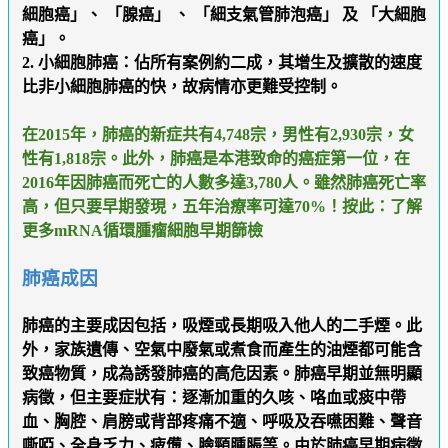
細胞癌」、 「腺癌」 、 「細支氣管肺泡癌」 及 「大細胞
癌」。
2. 小細胞肺癌
：佔所有案例約二成，其增生及擴散的速度
比非小細胞肺癌的快，故病情亦更難受控制。
在2015年，肺癌的新症共有4,748宗，男性有2,930宗，女
性有1,818宗。此外，肺癌是本港致命的癌症第一位，在
2016年因肺癌而死亡的人數多達3,780人。雖然肺癌死亡率
高，但只要早期發現，五年治療率可達70%！
按此：了解
更多mRNA循環腫瘤細胞早期篩檢
肺癌成因
肺癌的主要成因包括，吸煙或長期吸入他人的二手煙。此
外，家族遺傳、空氣中廢氣或煮食而產生的油煙都可能含
致癌物質，成為誘發肺癌的高危因素。肺癌早期並無明顯
病徵，但主要症狀有：逐漸加重的久咳、咯血或痰中帶
血、胸腔、肩膀或背部疼痛不適、呼吸及吞嚥困難、聲音
嘶啞、全身乏力、疲憊、臉頸腫脹等。由於肺癌早期病徵