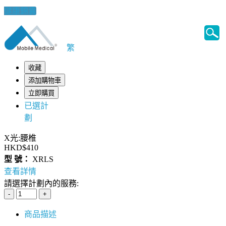
健康錦囊
繁
收藏
添加購物車
立即購買
已選計
劃
X光:腰椎
HKD$410
型 號：
XRLS
查看詳情
請選擇計劃內的服務:
商品描述