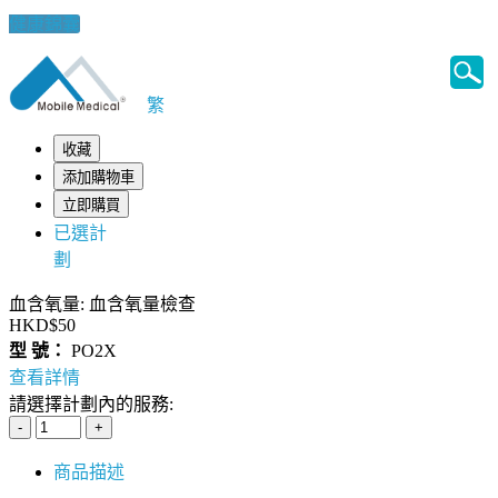
健康錦囊
繁
收藏
添加購物車
立即購買
已選計
劃
血含氧量: 血含氧量檢查
HKD$50
型 號：
PO2X
查看詳情
請選擇計劃內的服務:
商品描述