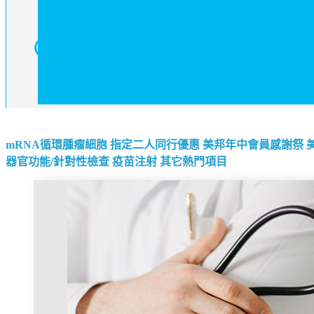
mRNA循環腫瘤細胞
指定二人同行優惠
美邦年中會員感謝祭
器官功能/針對性檢查
疫苗注射
其它熱門項目