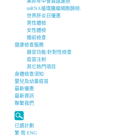
美邦年中會員感謝祭
mRNA循環腫瘤細胞篩檢.
世界肝炎日優惠
男性體檢
女性體檢
婚前檢查
健康檢查服務
器官功能/針對性檢查
疫苗注射
其它熱門項目
身體檢查須知
嬰兒及幼童疫苗
最新優惠
最新資訊
聯繫我們
已選計劃
繁
简
ENG