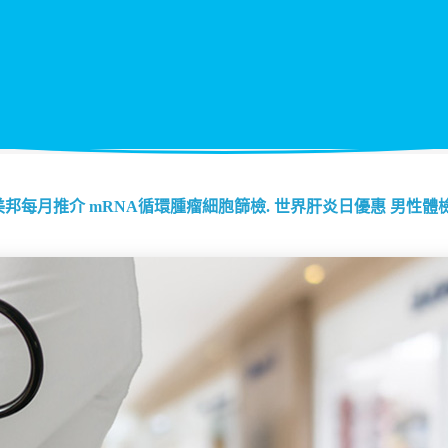
美邦每月推介
mRNA循環腫瘤細胞篩檢.
世界肝炎日優惠
男性體