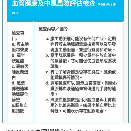
血管健康及中風風險評估檢查
MML-WEB-
VDF
檢查內容／目的:
檢查項
目:
腹主動脈瘤可能沒有任何症狀，定期
a. 腹主動
進行腹主動脈超聲波檢查可以及早發
脈超聲波
現腹主動脈瘤，並進行監測和治療。
b. 高半
高半胱氨酸是一種少量存在於血液中
胱氨酸
的氨基酸，它可能促使血管形成粥狀
c. 高敏丙
斑塊。
種反應蛋
有助了解身體是否存在炎症、感染或
白
組織損傷等情況。
d. 脈波
這項檢查可以 顯示血管硬度，測量心
傳送速率
臟脈搏血液通過血管傳送到手腳的速
動脈硬化
度。
篩檢
踝肱血壓指數是用小腿血壓與上臂血
e.踝肱血
壓的比值來衡量。如果小腿血壓比上
壓指數
臂低，可能表示存在動脈阻塞。