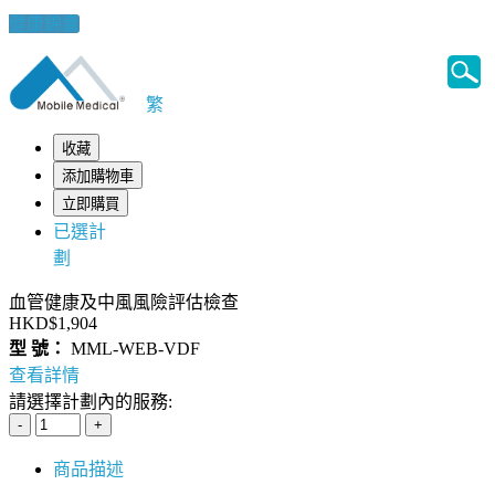
健康錦囊
繁
收藏
添加購物車
立即購買
已選計
劃
血管健康及中風風險評估檢查
HKD$1,904
型 號：
MML-WEB-VDF
查看詳情
請選擇計劃內的服務:
商品描述