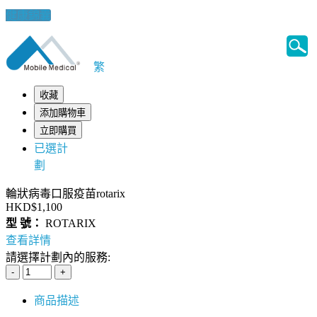
健康錦囊
繁
收藏
添加購物車
立即購買
已選計
劃
輪狀病毒口服疫苗rotarix
HKD$1,100
型 號：
ROTARIX
查看詳情
請選擇計劃內的服務:
商品描述