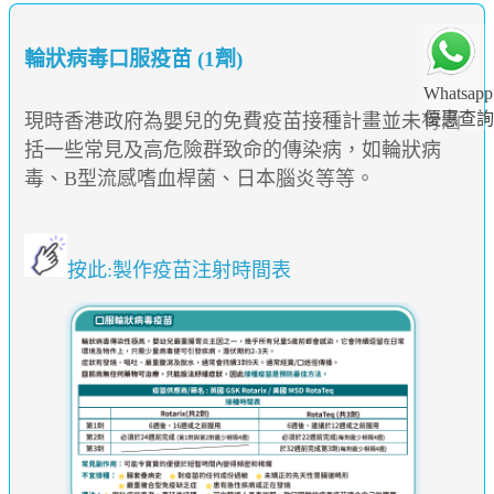
輪狀病毒口服疫苗 (1劑)
Whatsapp
優惠查詢
現時香港政府為嬰兒的免費疫苗接種計畫並未有涵
括一些常見及高危險群致命的傳染病，如輪狀病
毒、B型流感嗜血桿菌、日本腦炎等等。
按此:製作疫苗注射時間表