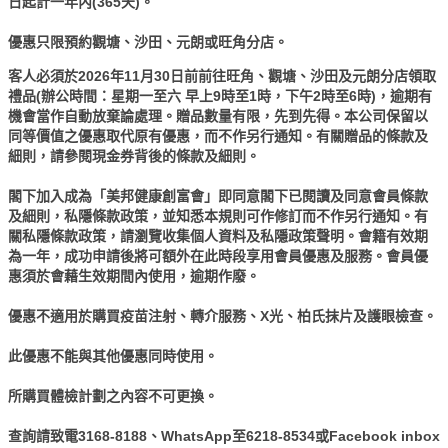
日起計一年內(365天)。
優惠只限預約觀塘、沙田、元朗或旺角分店。
客人必須於2026年11月30日前前往
旺角
、觀塘、沙田及元朗分店領取
禮品(辦公時間：星期一至六 早上9時至1時，下午2時至6時)，逾期有
機會當作自動放棄論處理。贈品數量有限，先到先得。本公司保留以
同等價值之優惠取代原有優惠，而不作另行通知。有關贈品的條款及
細則，請參閱現金券背後的條款及細則。
閣下加入成為「美邦健康創富會」即同意閣下已閱讀及同意會員條款
及細則，私隱條款政策，並知悉本規則可作修訂而不作另行通知。有
關私隱條款政策，請瀏覽收集個人資料及私隱政策聲明。會籍有效期
為一年，成功申請後將可額外在此時段享用會員優惠及服務。會員優
惠須於會藉生效期間內使用，逾期作廢。
優惠不適用於購買疫苗注射、轉介服務、X光、柏氏抹片及護眼檢查。
此優惠不能與其他優惠同時使用。
所購買體檢計劃之內容不可更換。
查詢請致電3168-8188、WhatsApp至6218-8534或Facebook inbox