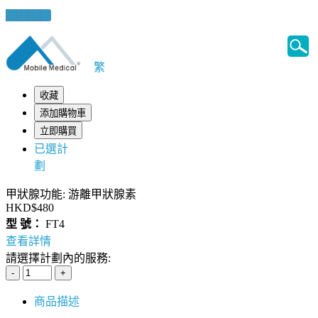
健康錦囊
繁
收藏
添加購物車
立即購買
已選計
劃
甲狀腺功能: 游離甲狀腺素
HKD$480
型 號：
FT4
查看詳情
請選擇計劃內的服務:
商品描述