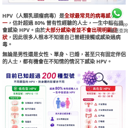
HPV（人類乳頭瘤病毒）是
全球最常見的病毒感染之
一
，估計超過 80% 曾有性經驗的人士，一生中都有機
Whatsapp
會感染 HPV。由於
大部分感染者並不會出現明顯症
優惠查詢
狀
，因此很多人根本不知道自己曾經接觸或感染過病
毒。
無論是男性還是女性、單身、已婚，甚至只有固定伴侶
的人士，都有機會在不知情的情況下感染 HPV。