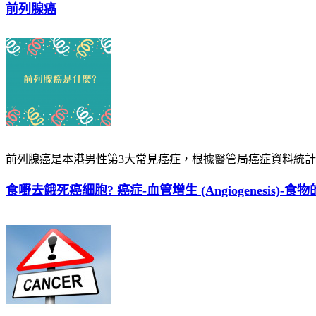
前列腺癌
前列腺癌是本港男性第3大常見癌症，根據醫管局癌症資料統計中心
食嘢去餓死癌細胞? 癌症-血管增生 (Angiogenesis)-食物