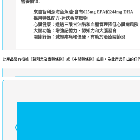
營養價值:
來自智利深海魚魚油:含有625mg EPA和244mg DHA
採用特殊配方-迷迭香萃取物
心臟健康：透過三酸甘油酯和血壓管理降低心臟病風險
大腦功能：增強記憶力、認知力和大腦發育
關節舒適：減輕疼痛和僵硬，有助於治療關節炎
此產品沒有根據《藥劑業及毒藥條例》或《中醫藥條例》註冊。為此産品作出的任何