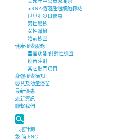
美邦年中會員感謝祭
mRNA循環腫瘤細胞篩檢.
世界肝炎日優惠
男性體檢
女性體檢
婚前檢查
健康檢查服務
器官功能/針對性檢查
疫苗注射
其它熱門項目
身體檢查須知
嬰兒及幼童疫苗
最新優惠
最新資訊
聯繫我們
已選計劃
繁
简
ENG