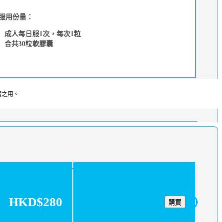
服用份量：
成人每日服1次，每次1粒
合共30粒軟膠囊
病之用。
HKD$280
購買