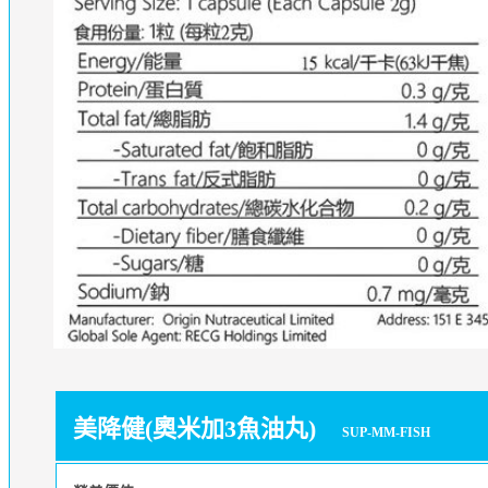
美降健(奧米加3魚油丸)
SUP-MM-FISH