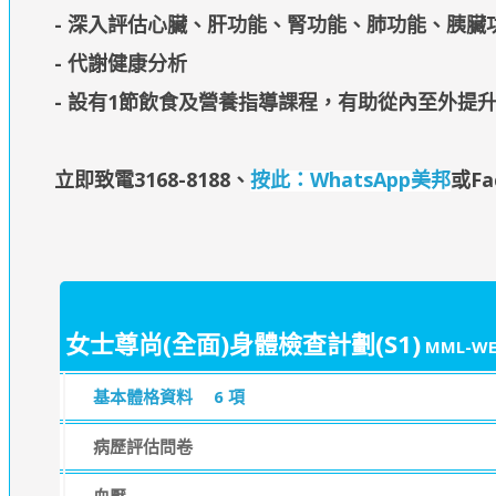
- 深入評估心臟、肝功能、腎功能、肺功能、胰臟
- 代謝健康分析
- 設有1節飲食及營養指導課程，有助從內至外提升
立即致電3168-8188
、
按此：WhatsApp美邦
或Fa
女士尊尚(全面)身體檢查計劃(S1)
MML-WE
基本體格資料
6 項
病歷評估問卷