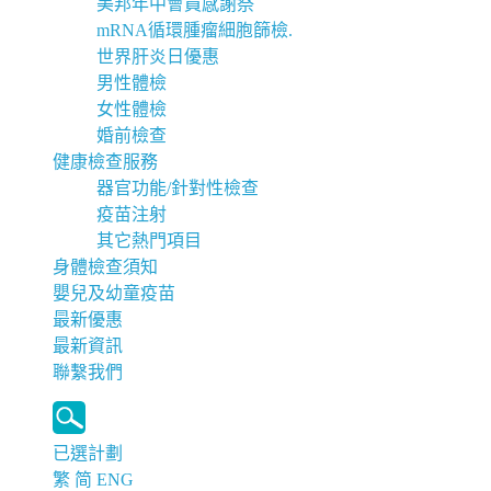
美邦年中會員感謝祭
mRNA循環腫瘤細胞篩檢.
世界肝炎日優惠
男性體檢
女性體檢
婚前檢查
健康檢查服務
器官功能/針對性檢查
疫苗注射
其它熱門項目
身體檢查須知
嬰兒及幼童疫苗
最新優惠
最新資訊
聯繫我們
已選計劃
繁
简
ENG