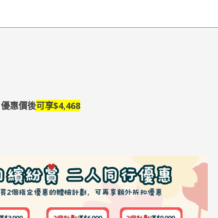
)，優惠價後
可享
$4,468