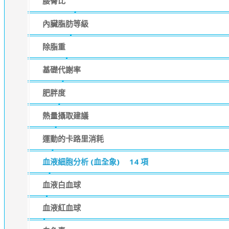
腰臀比
內臟脂肪等級
除脂重
基礎代謝率
肥胖度
熱量攝取建議
運動的卡路里消耗
血液細胞分析 (血全象)
14 項
血液白血球
血液紅血球