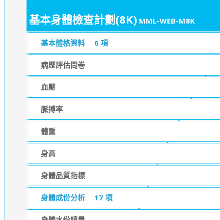
基本身體檢查計劃(8K)
MML-WEB-M8K
基本體格資料
6 項
病歷評估問卷
血壓
脈搏率
體重
身高
身體品質指標
身體成份分析
17 項
身體水份總量