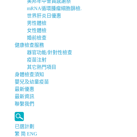
美邦年中會員感謝祭
mRNA循環腫瘤細胞篩檢.
世界肝炎日優惠
男性體檢
女性體檢
婚前檢查
健康檢查服務
器官功能/針對性檢查
疫苗注射
其它熱門項目
身體檢查須知
嬰兒及幼童疫苗
最新優惠
最新資訊
聯繫我們
已選計劃
繁
简
ENG