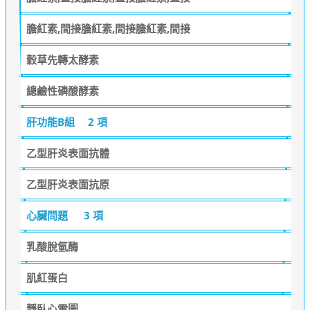
膽紅素,間接膽紅素,間接膽紅素,間接
穀草先轉太酵素
總鹼性磷酸酵素
肝功能B組
2 項
乙型肝炎表面抗體
乙型肝炎表面抗原
心臟問題
3 項
乳酸脫氫酶
肌紅蛋白
靜臥心電圖