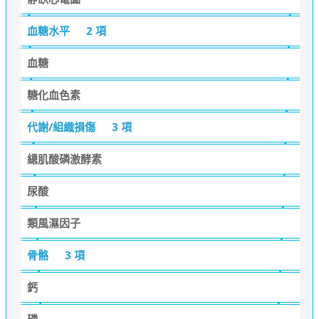
血糖水平
2 項
血糖
糖化血色素
代謝/組織損傷
3 項
總肌酸磷激酵素
尿酸
類風濕因子
骨骼
3 項
鈣
磷