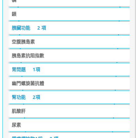
鎂
胰臟功能
2 項
空腹胰島素
胰島素抗阻指數
胃問題
1項
幽門螺旋菌抗體
腎功能
2項
肌酸肝
尿素