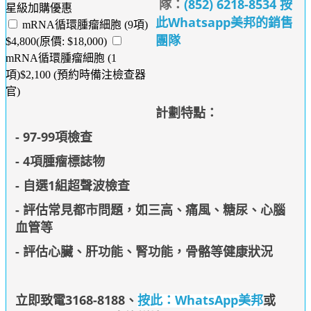
隊：
(852) 6218-8534 按
星級加購優惠
此Whatsapp美邦的銷售
mRNA循環腫瘤細胞 (9項)
團隊
$4,800(原價: $18,000)
mRNA循環腫瘤細胞 (1
項)$2,100 (預約時備注檢查器
官)
計劃特點：
- 97-99項檢查
- 4項腫瘤標誌物
- 自選1組超聲波檢查
- 評估常見都市問題，如三高、痛風、糖尿、心腦
血管等
- 評估心臟、肝功能、腎功能，骨骼等健康狀況
立即致電3168-8188
、
按此：WhatsApp美邦
或