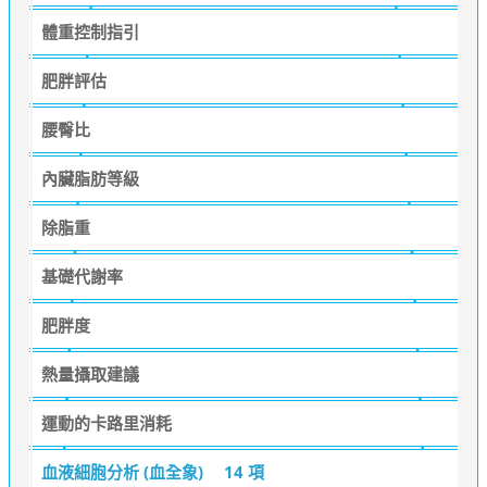
體重控制指引
肥胖評估
腰臀比
內臟脂肪等級
除脂重
基礎代謝率
肥胖度
熱量攝取建議
運動的卡路里消耗
血液細胞分析 (血全象)
14 項