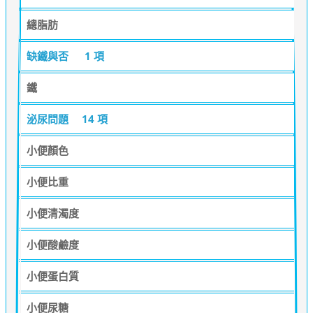
總脂肪
缺鐵與否
1 項
鐵
泌尿問題
14 項
小便顏色
小便比重
小便清濁度
小便酸鹼度
小便蛋白質
小便尿糖