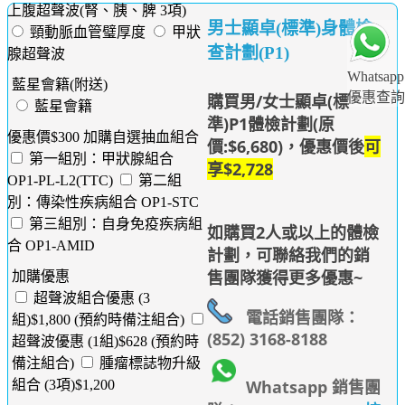
上腹超聲波(腎、胰、脾 3項)
男士顯卓(標準)身體檢
頸動脈血管璧厚度
甲狀
查計劃(P1)
腺超聲波
Whatsapp
藍星會籍(附送)
優惠查詢
購買男/女士顯卓(標
藍星會籍
準)P1體檢計劃(原
優惠價$300 加購自選抽血組合
價:$6,680)，優惠價後
可
第一組別：甲狀腺組合
享$2,728
OP1-PL-L2(TTC)
第二組
別：傳染性疾病組合 OP1-STC
第三組別：自身免疫疾病組
如購買2人或以上的體檢
合 OP1-AMID
計劃，可聯絡我們的銷
售團隊獲得更多優惠~
加購優惠
超聲波組合優惠 (3
電話銷售團隊：
組)$1,800 (預約時備注組合)
(852) 3168-8188
超聲波優惠 (1組)$628 (預約時
備注組合)
腫瘤標誌物升級
Whatsapp 銷售團
組合 (3項)$1,200