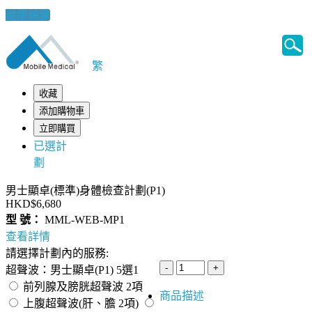
健康錦囊
繁
收藏
添加購物車
立即購買
已選計
劃
男士顯卓(標準)身體檢查計劃(P1)
HKD$6,680
型 號：
MML-WEB-MP1
查看詳情
請選擇計劃內的服務:
超聲波：男士顯卓(P1) 5選1
前列腺及膀胱超聲波 2項
商品描述
上腹超聲波(肝、膽 2項)