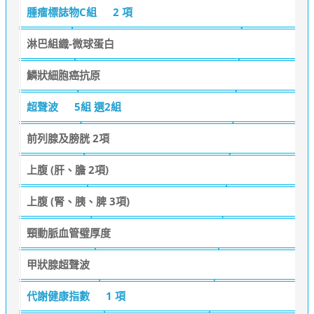
腫瘤標誌物C組
2 項
淋巴組織-微球蛋白
鱗狀細胞癌抗原
超聲波
5組 選2組
前列腺及膀胱 2項
上腹 (肝、膽 2項)
上腹 (腎、胰、脾 3項)
頸動脈血管璧厚度
甲狀腺超聲波
代謝健康指數
1 項