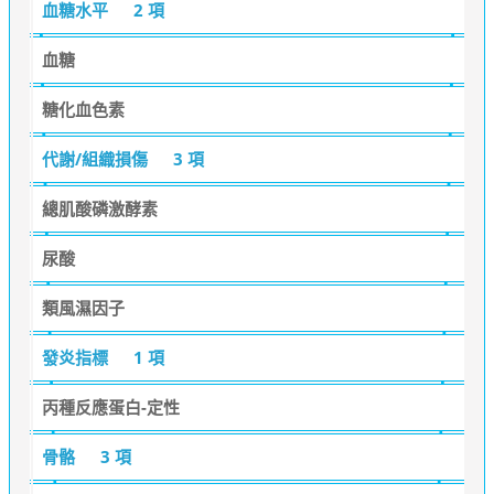
血糖水平
2 項
血糖
糖化血色素
代謝/組織損傷
3 項
總肌酸磷激酵素
尿酸
類風濕因子
發炎指標
1 項
丙種反應蛋白-定性
骨骼
3 項