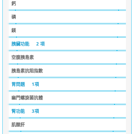
鈣
磷
鎂
胰臟功能
2 項
空腹胰島素
胰島素抗阻指數
胃問題
1項
幽門螺旋菌抗體
腎功能
3項
肌酸肝