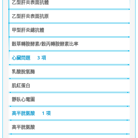
乙型肝炎表面抗體
乙型肝炎表面抗原
甲型肝炎總抗體
穀草轉胺酵素/穀丙轉胺酵素比率
心臟問題
3 項
乳酸脫氫酶
肌紅蛋白
靜臥心電圖
高半胱氨酸
1 項
高半胱氨酸