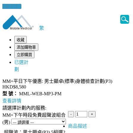
健康錦囊
繁
收藏
添加購物車
立即購買
已選計
劃
MM+平日下午優惠: 男士顯卓(標準)身體檢查計劃(P3)
HKD$8,580
型 號：
MML-WEB-MP3-PM
查看詳情
請選擇計劃內的服務:
MM+下午時段免費超聲波組合
(男)
商品描述
超聲波：男士顯卓(P3) 5組選2