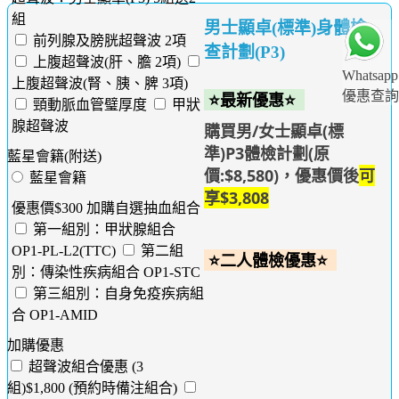
組
男士顯卓(標準)身體檢
前列腺及膀胱超聲波 2項
查計劃(P3)
上腹超聲波(肝、膽 2項)
Whatsapp
上腹超聲波(腎、胰、脾 3項)
優惠查詢
⭐最新優惠⭐
頸動脈血管璧厚度
甲狀
腺超聲波
購買男/女士顯卓(標
準)P3體檢計劃(原
藍星會籍(附送)
價:$8,580)，優惠價後
可
藍星會籍
享$3,808
優惠價$300 加購自選抽血組合
第一組別：甲狀腺組合
OP1-PL-L2(TTC)
第二組
⭐二人體檢優惠⭐
別：傳染性疾病組合 OP1-STC
第三組別：自身免疫疾病組
合 OP1-AMID
加購優惠
超聲波組合優惠 (3
組)$1,800 (預約時備注組合)