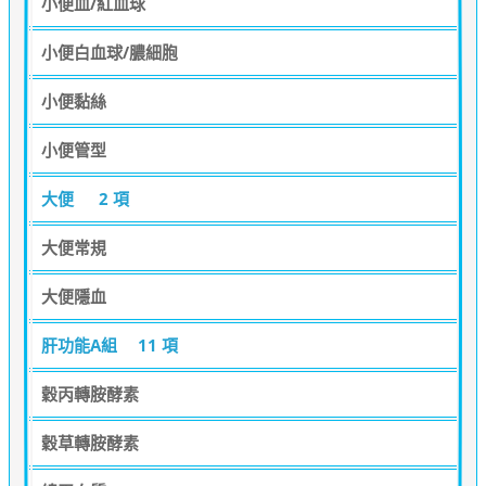
小便血/紅血球
小便白血球/膿細胞
小便黏絲
小便管型
大便
2 項
大便常規
大便隱血
肝功能A組
11 項
穀丙轉胺酵素
穀草轉胺酵素