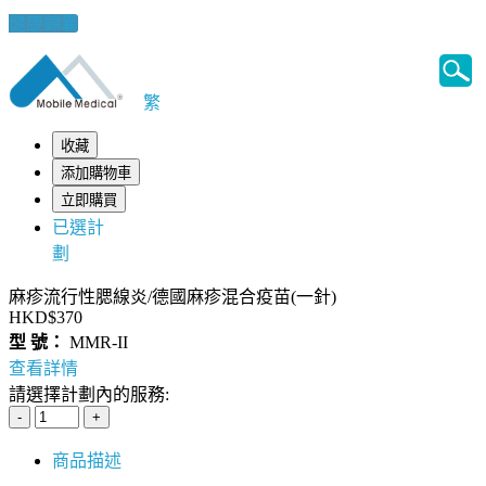
健康錦囊
繁
收藏
添加購物車
立即購買
已選計
劃
麻疹流行性腮線炎/德國麻疹混合疫苗(一針)
HKD$370
型 號：
MMR-II
查看詳情
請選擇計劃內的服務:
商品描述