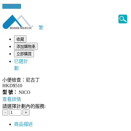
健康錦囊
繁
收藏
添加購物車
立即購買
已選計
劃
小便檢查：尼古丁
HKD$510
型 號：
NICO
查看詳情
請選擇計劃內的服務:
商品描述