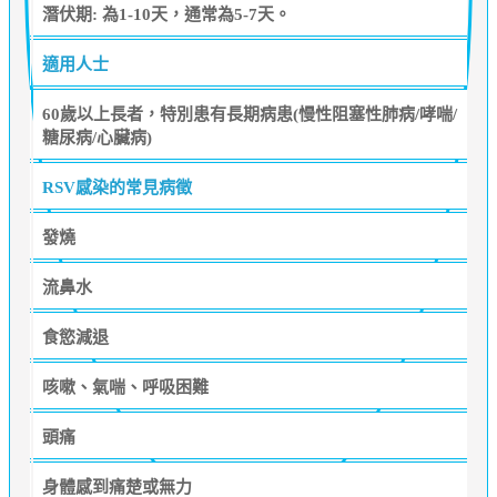
潛伏期: 為1-10天，通常為5-7天。
適用人士
60歲以上長者，特別患有長期病患(慢性阻塞性肺病/哮喘/
糖尿病/心臟病)
RSV感染的常見病徵
發燒
流鼻水
食慾減退
咳嗽、氣喘、呼吸困難
頭痛
身體感到痛楚或無力