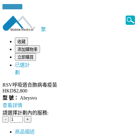
健康錦囊
繁
收藏
添加購物車
立即購買
已選計
劃
RSV呼吸道合胞病毒疫苗
HKD$2,800
型 號：
Abrysvo
查看詳情
請選擇計劃內的服務:
商品描述