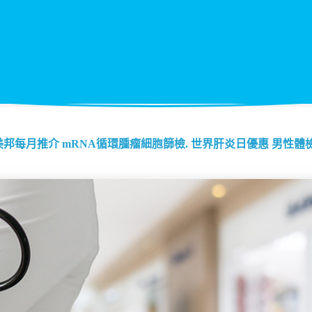
美邦每月推介
mRNA循環腫瘤細胞篩檢.
世界肝炎日優惠
男性體