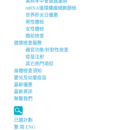
美邦年中會員感謝祭
mRNA循環腫瘤細胞篩檢.
世界肝炎日優惠
男性體檢
女性體檢
婚前檢查
健康檢查服務
器官功能/針對性檢查
疫苗注射
其它熱門項目
身體檢查須知
嬰兒及幼童疫苗
最新優惠
最新資訊
聯繫我們
已選計劃
繁
简
ENG