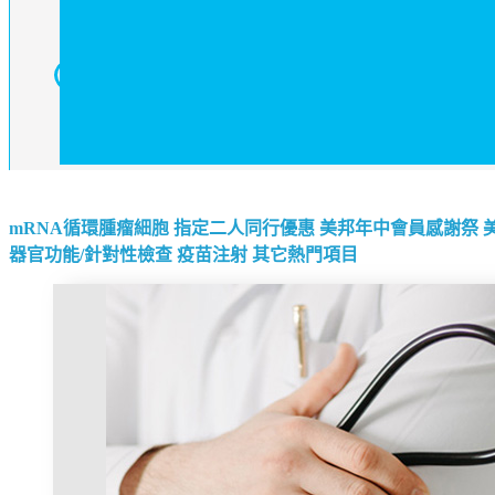
mRNA循環腫瘤細胞
指定二人同行優惠
美邦年中會員感謝祭
器官功能/針對性檢查
疫苗注射
其它熱門項目